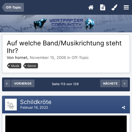
Off-Topic
Auf welche Band/Musikrichtung steht
Ihr?
Von hornet,
November 15, 2006
in
Off-Topic
Musik
Genre
VORHERIGE
NÄCHSTE
Seite 113 von 129
Schildkröte
Februar 16, 2022