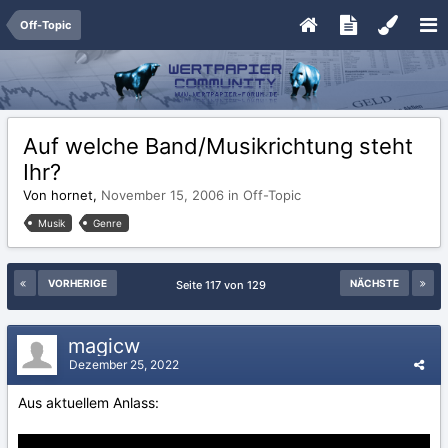
Off-Topic
Auf welche Band/Musikrichtung steht
Ihr?
Von hornet,
November 15, 2006
in
Off-Topic
Musik
Genre
VORHERIGE
NÄCHSTE
Seite 117 von 129
magicw
Dezember 25, 2022
Aus aktuellem Anlass: