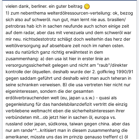
vielen dank, berliner. ein guter beitrag
1) zum nebenthema welterdölressourcen-verteilung: ok, bezog
sich also auf schweröl. nun gut, man lernt nie aus. brasilien/
petrobras hab ich in sachen neufunde auch schon einige zeit
auf dem radar, aber das mit venezuela und dem schweröl war
mir neu. nichtsdestotrotz schlägt doch weiterhin das herz der
weltölversorgung auf absehbare zeit noch im nahen osten.
was du natürlich ganz richtig erwähntest in dem
zusammenhang: a) den usa ist hier in erster linie an
versorgungssicherheit gelegen und nicht am "raub"/direkter
kontrolle der ölquellen. deshalb wurde der 2. golfkrieg 1990/91
gegen saddam geführt und deshalb wird man auch teheran in
seine schranken verweisen. B) die usa vertreten hier nicht nur
eigeninteressen, sondern die der gesamten
erdölverbrauchenden welt (eu, japan u.s.w.) - quasi als
gegenleistung für das handelsbilanzdefizit vertritt die einzig
verbliebene weltmacht eben die sicherheitsinteressen ihrer
verbündeten mit...ob jetzt hier in sachen öl, europa vs.
russland oder japan, südkorea, taiwan gegen china. aber das
nur am rande^^...kritisiert man in diesem zusammenhang die
amerikaner, müsste uns das im prinzip genauso treffen! c) öl