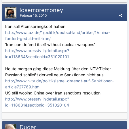
losemoremoney
Februar 15, 2010
Iran soll Atomsprengkopf haben
http://www.taz.de/1/politik/deutschland/artikel/1/china-
fordert-geduld-mit-iran/
'Iran can defend itself without nuclear weapons'
http://www.presstv.ir/detail.aspx?
id=118634&sectionid=351020101
Heute morgen ging diese Meldung über den NTV-Ticker.
Russland schließt derweil neue Sanktionen nicht aus.
http://www.n-tv.de/politik/Israel-draengt-auf-Sanktionen-
article727769.html
US still wooing China over Iran sanctions resolution
http://www.presstv.ir/detail.aspx?
id=118631&sectionid=351020104
Duder