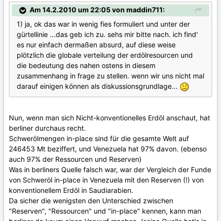
Am 14.2.2010 um 22:05 von maddin711:
1) ja, ok das war in wenig fies formuliert und unter der
gürtellinie ...das geb ich zu. sehs mir bitte nach. ich find'
es nur einfach dermaßen absurd, auf diese weise
plötzlich die globale verteilung der erdölresourcen und
die bedeutung des nahen ostens in diesem
zusammenhang in frage zu stellen. wenn wir uns nicht mal
darauf einigen können als diskussionsgrundlage...
Nun, wenn man sich Nicht-konventionelles Erdöl anschaut, hat
berliner durchaus recht.
Schwerölmengen in-place sind für die gesamte Welt auf
246453 Mt beziffert, und Venezuela hat 97% davon. (ebenso
auch 97% der Ressourcen und Reserven)
Was in berliners Quelle falsch war, war der Vergleich der Funde
von Schweröl in-place in Venezuela mit den Reserven (!) von
konventionellem Erdöl in Saudiarabien.
Da sicher die wenigsten den Unterschied zwischen
"Reserven", "Ressourcen" und "in-place" kennen, kann man