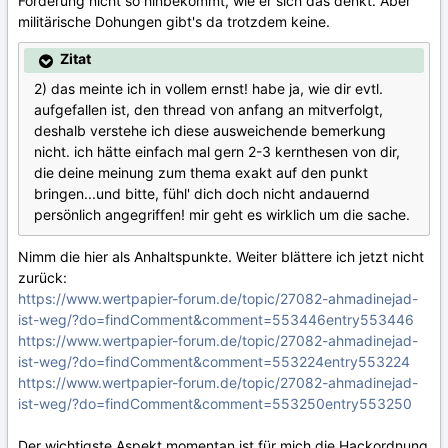
Förderung nicht so hinbekommt, wie er sich das denkt. Aber
militärische Dohungen gibt's da trotzdem keine.
Zitat
2) das meinte ich in vollem ernst! habe ja, wie dir evtl.
aufgefallen ist, den thread von anfang an mitverfolgt,
deshalb verstehe ich diese ausweichende bemerkung
nicht. ich hätte einfach mal gern 2-3 kernthesen von dir,
die deine meinung zum thema exakt auf den punkt
bringen...und bitte, fühl' dich doch nicht andauernd
persönlich angegriffen! mir geht es wirklich um die sache.
Nimm die hier als Anhaltspunkte. Weiter blättere ich jetzt nicht
zurück:
https://www.wertpapier-forum.de/topic/27082-ahmadinejad-
ist-weg/?do=findComment&comment=553446entry553446
https://www.wertpapier-forum.de/topic/27082-ahmadinejad-
ist-weg/?do=findComment&comment=553224entry553224
https://www.wertpapier-forum.de/topic/27082-ahmadinejad-
ist-weg/?do=findComment&comment=553250entry553250
Der wichtigste Aspekt momentan ist für mich die Hackordnung