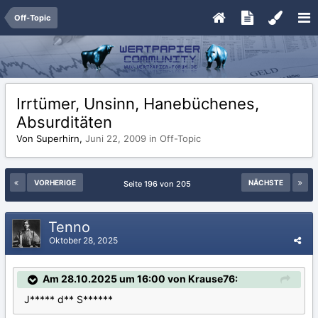
Off-Topic
Irrtümer, Unsinn, Hanebüchenes,
Absurditäten
Von Superhirn,
Juni 22, 2009
in
Off-Topic
VORHERIGE
NÄCHSTE
Seite 196 von 205
Tenno
Oktober 28, 2025
Am 28.10.2025 um 16:00 von Krause76:
J***** d** S******