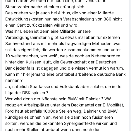
dann hätten wir eben nur noch eine, über Verluste der
Steuerzahler nachzudenken erübrigt sich.
Das erleben wir ja auch bei Airbus, die von einer Milliarde
Entwicklungskosten nun nach Verabschiedung von 380 nicht
einen Cent zurückzahlen will und wird.
Was ihr Lieben ist denn eine Milliarde, unsere
Verteidigungsministerin gibt so etwas mal eben für externen
Sachverstand aus mit mehr als fragwürdigen Methoden..was
soll das eigentlich, die werden zusammenkommen und unter
10 weitermachen, wer weiß, was da noch an Nebenabreden
hinter den Kulissen läuft, die Gewerkschaft der Deutschen
Bank jedenfalls ist dagegen und die wissen vermutlich warum.
Kann mir hier jemand eine profitabel arbeitende deutsche Bank
nennen ?
Ja, natürlich Sparkasse und Volksbank aber solche, die in der
Liga der DBK spielen ?
Wer wird denn der Nächste sein BMW mit Daimler ? VW
reduziert Arbeitsplätze unter dem Deckmantel der E-Mobilität,
Ford haut ebenfalls 1000de Stellen weg, Daimler und BMW
kündigen es ohnehin an, wenn sie dann noch fusionieren
sollten, werden die bekannten Synergieeffekte wirken und
noch mehr Stellen abgebaut wenn dann noch die