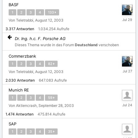
BASF
1
2
3
4
133
29.
Von Teletrabbi,
August 12, 2003
Juli
3.317
Antworten
1.034.254
Aufrufe
Dr. Ing. h.c. F. Porsche AG
Dieses Thema wurde in das Forum
Deutschland
verschoben
Commerzbank
1
2
3
4
82
27.
Von Teletrabbi,
August 12, 2003
Juli
2.030
Antworten
647.083
Aufrufe
Munich RE
1
2
3
4
59
24.
Von Aktiencrash,
September 28, 2003
Juli
1.474
Antworten
475.814
Aufrufe
SAP
1
2
3
4
35
22.