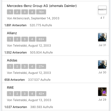
Mercedes-Benz Group AG (ehemals Daimler)
1
2
3
4
76
Sonntag
Von Aktiencrash,
September 14, 2003
um
1.891
Antworten
520.775
Aufrufe
11:41
Allianz
1
2
3
4
63
31.
Von Teletrabbi,
August 12, 2003
Juli
1.552
Antworten
505.934
Aufrufe
Adidas
1
2
3
4
27
30.
Von Teletrabbi,
August 12, 2003
Juli
658
Antworten
337.537
Aufrufe
RWE
1
2
3
4
42
29.
Von Teletrabbi,
August 13, 2003
Juli
1.027
Antworten
380.593
Aufrufe