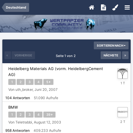
Deutschland
SORTIEREN NACH
VORHERIGE
NÄCHSTE
Seite 1 von 2
Heidelberg Materials AG (vorm. HeidelbergCement
AG)
Gestern
1
2
3
4
5
um
Von uth_broker,
Juni 20, 2007
16:38
Uhr
104
Antworten
51.090
Aufrufe
BMW
1
2
3
4
39
Montag
Von Teletrabbi,
August 12, 2003
um
958
Antworten
409.233
Aufrufe
23:04