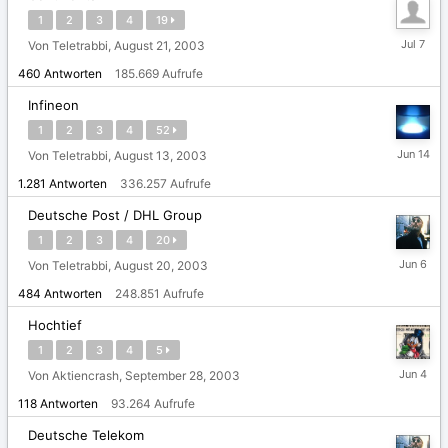
1
2
3
4
19
7.
Von Teletrabbi,
August 21, 2003
Juli
460
Antworten
185.669
Aufrufe
Infineon
1
2
3
4
52
14.
Von Teletrabbi,
August 13, 2003
Juni
1.281
Antworten
336.257
Aufrufe
Deutsche Post / DHL Group
1
2
3
4
20
6.
Von Teletrabbi,
August 20, 2003
Juni
484
Antworten
248.851
Aufrufe
Hochtief
1
2
3
4
5
4.
Von Aktiencrash,
September 28, 2003
Juni
118
Antworten
93.264
Aufrufe
Deutsche Telekom