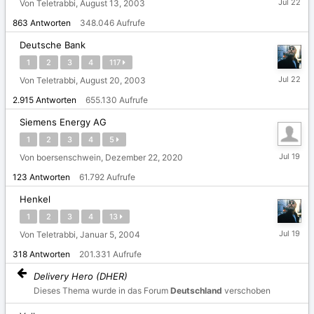
Von Teletrabbi,
August 13, 2003
Juli
863
Antworten
348.046
Aufrufe
Deutsche Bank
1
2
3
4
117
22.
Von Teletrabbi,
August 20, 2003
Juli
2.915
Antworten
655.130
Aufrufe
Siemens Energy AG
1
2
3
4
5
19.
Von boersenschwein,
Dezember 22, 2020
Juli
123
Antworten
61.792
Aufrufe
Henkel
1
2
3
4
13
19.
Von Teletrabbi,
Januar 5, 2004
Juli
318
Antworten
201.331
Aufrufe
Delivery Hero (DHER)
Dieses Thema wurde in das Forum
Deutschland
verschoben