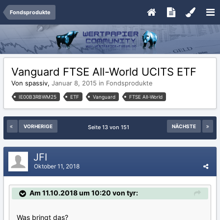
Fondsprodukte
Vanguard FTSE All-World UCITS ETF
Von spassiv,
Januar 8, 2015
in
Fondsprodukte
IE00B3RBWM25
ETF
Vanguard
FTSE All-World
VORHERIGE
NÄCHSTE
Seite 13 von 151
JFI
Oktober 11, 2018
Am 11.10.2018 um 10:20 von tyr:
Was bringt das?