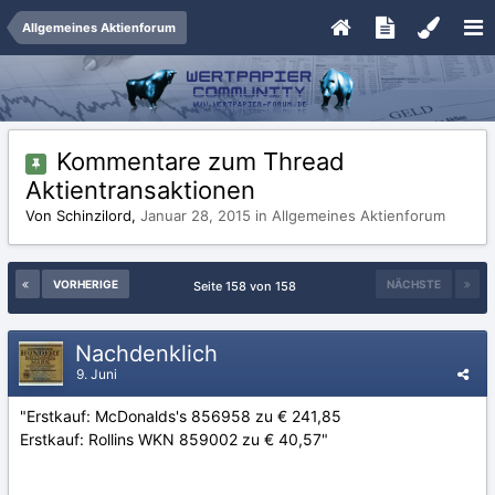
Allgemeines Aktienforum
Kommentare zum Thread
Aktientransaktionen
Von Schinzilord,
Januar 28, 2015
in
Allgemeines Aktienforum
VORHERIGE
NÄCHSTE
Seite 158 von 158
Nachdenklich
9. Juni
"Erstkauf: McDonalds's 856958 zu € 241,85
Erstkauf: Rollins WKN 859002 zu € 40,57"