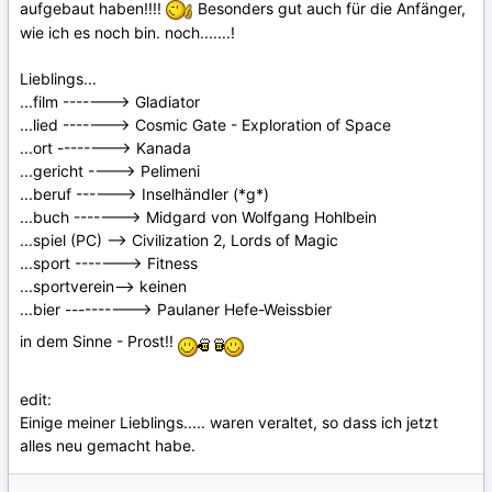
aufgebaut haben!!!!
Besonders gut auch für die Anfänger,
wie ich es noch bin. noch.......!
Lieblings...
...film -------> Gladiator
...lied -------> Cosmic Gate - Exploration of Space
...ort --------> Kanada
...gericht ----> Pelimeni
...beruf ------> Inselhändler (*g*)
...buch -------> Midgard von Wolfgang Hohlbein
...spiel (PC) --> Civilization 2, Lords of Magic
...sport -------> Fitness
...sportverein--> keinen
...bier ----------> Paulaner Hefe-Weissbier
in dem Sinne - Prost!!
edit:
Einige meiner Lieblings..... waren veraltet, so dass ich jetzt
alles neu gemacht habe.