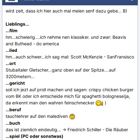
wird zeit, dass ich hier auch mal meien senf dazu gebe... B)
Lieblings...
...film
hm...schwierig....ich nehme nen klassiker. und zwar: Beavis
and Buthead - do america
...lied
hm...auch schwer...ich sag mal: Scott McKenzie - SanFransisco
...ort
Stubaitaler Gletscher...ganz oben auf der Spitze....auf
3200metern...
...gericht
soll ich jezt auf proll machen und sagen: crispy chicken burger
vom BK oder ich entscheide mich für spaghetti bolognese(ja,
da erkennt man den wahren feinschmecker
)
...beruf
tauchlehrer auf den malediven
...buch
das ist ziemlich eindeutig... -> Friedrich Schiller - Die Räuber
...spiel (PC oder sonstwas)