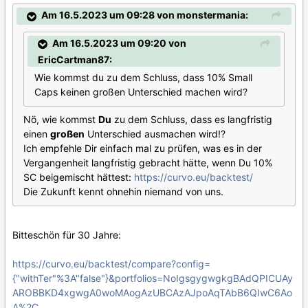
Am 16.5.2023 um 09:28 von monstermania:
Am 16.5.2023 um 09:20 von
EricCartman87:
Wie kommst du zu dem Schluss, dass 10% Small
Caps keinen großen Unterschied machen wird?
Nö, wie kommst
Du
zu dem Schluss, dass es langfristig
einen
großen
Unterschied ausmachen wird!?
Ich empfehle Dir einfach mal zu prüfen, was es in der
Vergangenheit langfristig gebracht hätte, wenn Du 10%
SC beigemischt hättest:
https://curvo.eu/backtest/
Die Zukunft kennt ohnehin niemand von uns.
Bitteschön für 30 Jahre:
https://curvo.eu/backtest/compare?config=
{"withTer"%3A"false"}&portfolios=NoIgsgygwgkgBAdQPICUAy
AROBBKD4xgwgA0woMAogAzUBCAzAJpoAqTAbB6QIwC6Ao
A%2C