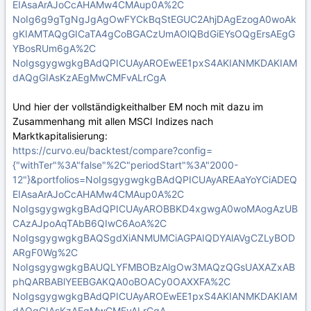
EIAsaArAJoCcAHAMw4CMAup0A%2C
NoIg6g9gTgNgJgAgOwFYCkBqStEGUC2AhjDAgEzogA0woAk
gKIAMTAQgGICaTA4gCoBGACzUmAOlQBdGiEYsOQgErsAEgG
YBosRUm6gA%2C
NoIgsgygwgkgBAdQPICUAyAROEwEE1pxS4AKIANMKDAKIAM
dAQgGIAsKzAEgMwCMFvALrCgA
Und hier der vollständigkeithalber EM noch mit dazu im
Zusammenhang mit allen MSCI Indizes nach
Marktkapitalisierung:
https://curvo.eu/backtest/compare?config=
{"withTer"%3A"false"%2C"periodStart"%3A"2000-
12"}&portfolios=NoIgsgygwgkgBAdQPICUAyAREAaYoYCiADEQ
EIAsaArAJoCcAHAMw4CMAup0A%2C
NoIgsgygwgkgBAdQPICUAyAROBBKD4xgwgA0woMAogAzUB
CAzAJpoAqTAbB6QIwC6AoA%2C
NoIgsgygwgkgBAQSgdXiANMUMCiAGPAIQDYAlAVgCZLyBOD
ARgF0Wg%2C
NoIgsgygwgkgBAUQLYFMBOBzAlgOw3MAQzQGsUAXAZxAB
phQARBABlYEEBGAKQA0oBOACy0OAXXFA%2C
NoIgsgygwgkgBAdQPICUAyAROEwEE1pxS4AKIANMKDAKIAM
dAQgGIAsKzAEgMwCMFvALrCgA