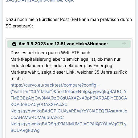
Dazu noch mein kürzlicher Post (EM kann man praktisch durch
SC ersetzen):
Am 9.5.2023 um 13:51 von Hicks&Hudson:
Dass es bei einem puren Welt-ETF nach
Marktkapitalisierung aber ziemlich egal ist, ob man nur
Industrieländer oder Industrieländer plus Emerging
Markets wählt, zeigt dieser Link, welcher 35 Jahre zurück
reicht:
https://curvo.eu/backtest/compare?config=
{"withTer"%3A"false"}&portfolios=NoIgsgygwgkgBAUQLY
FMBOBzAlgOw3MAQzQGsUAXAZxABphQARBABlYEEBGA
KQA0oBOACy0OAXXFA%2C
NoIgsgygwgkgBAdQPICUAyAREAaYoYCiADEQEIAsaArAJo
CcAHAMw4CMAup0A%2C
NoIgsgygwgkgBAQSgdXiANMUMCiAGPAIQDYAlAVgCZLy
BODARgF0Wg