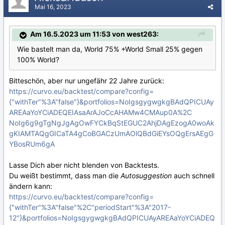
Mai 16, 2023
Am 16.5.2023 um 11:53 von west263:
Wie bastelt man da, World 75% +World Small 25% gegen
100% World?
Bitteschön, aber nur ungefähr 22 Jahre zurück:
https://curvo.eu/backtest/compare?config=
{"withTer"%3A"false"}&portfolios=NoIgsgygwgkgBAdQPICUAy
AREAaYoYCiADEQEIAsaArAJoCcAHAMw4CMAup0A%2C
NoIg6g9gTgNgJgAgOwFYCkBqStEGUC2AhjDAgEzogA0woAk
gKIAMTAQgGICaTA4gCoBGACzUmAOlQBdGiEYsOQgErsAEgG
YBosRUm6gA
Lasse Dich aber nicht blenden von Backtests.
Du weißt bestimmt, dass man die
Autosuggestion
auch schnell
ändern kann:
https://curvo.eu/backtest/compare?config=
{"withTer"%3A"false"%2C"periodStart"%3A"2017-
12"}&portfolios=NoIgsgygwgkgBAdQPICUAyAREAaYoYCiADEQ