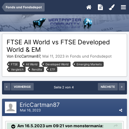
Fonds und Fondsdepot
FTSE All World vs FTSE Developed
World & EM
Von EricCartman87,
Mai 11, 2023
in
Fonds und Fondsdepot
FTSE
All World
Developed World
Emerging Markets
Vergleich
Rendite
ETF
VORHERIGE
NÄCHSTE
Seite 2 von 4
EricCartman87
Mai 16, 2023
Am 16.5.2023 um 09:21 von monstermania: