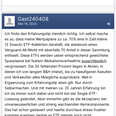
Gast240408
Mai 16, 2023
Ich finde den Erfahrungstip ziemlich richtig. Ich selbst mache
es so, dass meine Wertpapiere zu ca. 70% eine in Zahl kleine
(3 Stueck) ETF-Kollektion darstellt, die wiederum einen
Vanguard-All-World mit ebenfalls 70 Anteil in dieser Sammlung
enthaelt. Diese ETFs werden ueber entsprechend gewichtete
Sparplaene bei festem Allokationsverhaeltnis
ausschliesslich
vergroessert. Die 30 fehlenden Prozent liegen in Aktien, in
denen ich von langem B&H (meist), bis zu haeufigeren Kaeufen
und Verkaeufen alles Moegliche ausprobiere. Weil in
Ergaenzung zum Erfahrungstip eben gilt: Nur durch
Selbermachen. Und mit meinen ca. 25 Jahren Erfahrung bin
ich da immer noch dabei und nicht bei der Single-ETF-
Loesung gelandet. Aber immerhin gibt es die Akzeptanz der
unveraeusserlichen und streng wachsenden Kernkomponente.
Das hat schon gedauert und haette durchaus etwas frueher
kommen koennen (wobei es ETF damals noch nicht