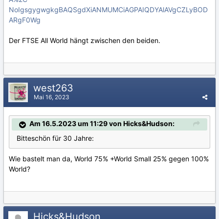
NoIgsgygwgkgBAQSgdXiANMUMCiAGPAIQDYAlAVgCZLyBOD
ARgF0Wg
Der FTSE All World hängt zwischen den beiden.
west263
Mai 16, 2023
Am 16.5.2023 um 11:29 von Hicks&Hudson:
Bitteschön für 30 Jahre:
Wie bastelt man da, World 75% +World Small 25% gegen 100%
World?
Hicks&Hudson