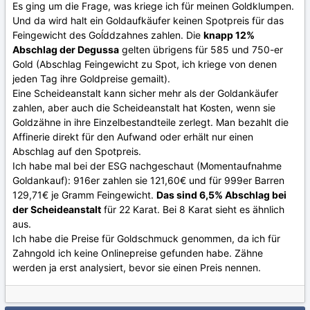
Es ging um die Frage, was kriege ich für meinen Goldklumpen.
Und da wird halt ein Goldaufkäufer keinen Spotpreis für das
Feingewicht des Goĺddzahnes zahlen. Die
knapp 12%
Abschlag der Degussa
gelten übrigens für 585 und 750-er
Gold (Abschlag Feingewicht zu Spot, ich kriege von denen
jeden Tag ihre Goldpreise gemailt).
Eine Scheideanstalt kann sicher mehr als der Goldankäufer
zahlen, aber auch die Scheideanstalt hat Kosten, wenn sie
Goldzähne in ihre Einzelbestandteile zerlegt. Man bezahlt die
Affinerie direkt für den Aufwand oder erhält nur einen
Abschlag auf den Spotpreis.
Ich habe mal bei der ESG nachgeschaut (Momentaufnahme
Goldankauf): 916er zahlen sie 121,60€ und für 999er Barren
129,71€ je Gramm Feingewicht.
Das sind 6,5% Abschlag bei
der Scheideanstalt
für 22 Karat. Bei 8 Karat sieht es ähnlich
aus.
Ich habe die Preise für Goldschmuck genommen, da ich für
Zahngold ich keine Onlinepreise gefunden habe. Zähne
werden ja erst analysiert, bevor sie einen Preis nennen.