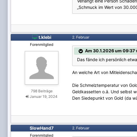
Verlangt eine Person Schade
„Schmuck im Wert von 30.000 E

t.klebi
2. Februar
Forenmitglied
Am 30.1.2026 um 09:37 vo
Das fände ich persönlich etwa
An welche Art von Mitleidenscha
Die Schmelztemperatur von Gold 
798 Beiträge
Geldkassetten o.ä. Und selbst 
Januar 19, 2024
Den Siedepunkt von Gold (da wär
SlowHand7
2. Februar
Forenmitglied