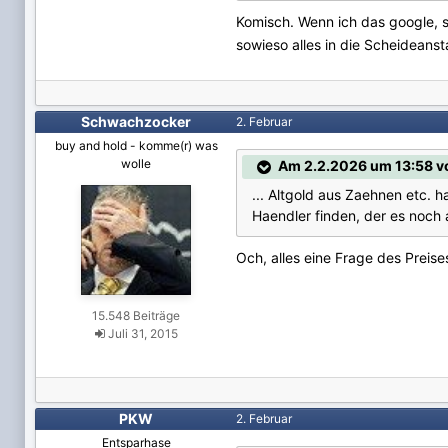
Komisch. Wenn ich das google, s
sowieso alles in die Scheideanst
Schwachzocker
2. Februar
buy and hold - komme(r) was
wolle
Am 2.2.2026 um 13:58 v
... Altgold aus Zaehnen etc. 
Haendler finden, der es noch 
Och, alles eine Frage des Preise
15.548 Beiträge
Juli 31, 2015
PKW
2. Februar
Entsparhase