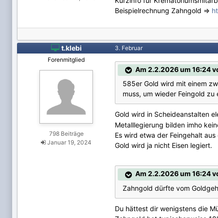
Kurzinfo für Krematoriumsmitar
Beispielrechnung Zahngold =>
h

t.klebi
3. Februar
Forenmitglied
Am 2.2.2026 um 16:24 v
585er Gold wird mit einem zwe
muss, um wieder Feingold zu e
Gold wird in Scheideanstalten ele
Metalllegierung bilden imho kei
798 Beiträge
Es wird etwa der Feingehalt aus 
Januar 19, 2024
Gold wird ja nicht Eisen legiert.
Am 2.2.2026 um 16:24 v
Zahngold dürfte vom Goldgeh
Du hättest dir wenigstens die 