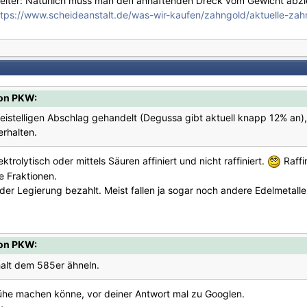
beiter: Natürlich muss man den anhaftenden Dreck vom Gewicht abzi
ttps://www.scheideanstalt.de/was-wir-kaufen/zahngold/aktuelle-zahn
on PKW:
istelligen Abschlag gehandelt (Degussa gibt aktuell knapp 12% an), 
rhalten.
ktrolytisch oder mittels Säuren affiniert und nicht raffiniert.
Raffi
ne Fraktionen.
der Legierung bezahlt. Meist fallen ja sogar noch andere Edelmetall
on PKW:
alt dem 585er ähneln.
Mühe machen könne, vor deiner Antwort mal zu Googlen.