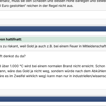
nersatz, muss sie den Schaden und dessen Höhe darlegen und bewe
uro gestohlen“ reichen in der Regel nicht aus.
n hattifnatt:
s zu riskant, weil Gold ja auch z.B. bei einem Feuer in Mitleidensc
ft denkst du da?
über 1.000 °C wird bei einem normalen Brand nicht erreicht. Schon ga
wenn, wäre das Gold ja nicht weg, sondern würde nach dem Abkühlen 
e es im Zweifel wirklich weg) kann man nur in industriellen/wisse