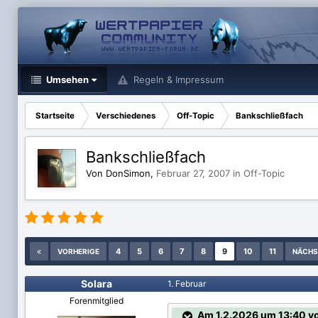
Umsehen
Regeln & Impressum
Startseite
Verschiedenes
Off-Topic
Bankschließfach
Bankschließfach
Von DonSimon,
Februar 27, 2007
in
Off-Topic
4
5
6
7
8
9
10
11
VORHERIGE
NÄCHS
Solara
1. Februar
Forenmitglied
Am 1.2.2026 um 13:40 vo