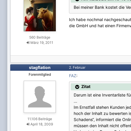
Bei meiner Bank kostet die V
Ich habe nochmal nachgeschaut, 
die GmbH und hat einen Firmenver
560 Beiträge
März 19, 2011
stagflation
2. Februar
Forenmitglied
FAZ
:
Zitat
Darum ist eine Inventarliste f
...
Im Ernstfall stehen Kunden j
hoch der Inhalt zu bewerten i
11.106 Beiträge
Schadens“, informiert die Onl
April 18, 2009
müssen den Inhalt nicht offen