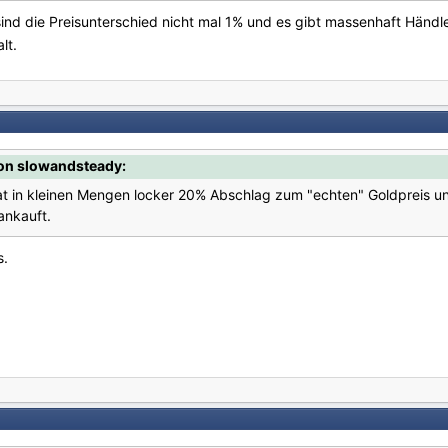
ind die Preisunterschied nicht mal 1% und es gibt massenhaft Händl
alt.
on slowandsteady:
hat in kleinen Mengen locker 20% Abschlag zum "echten" Goldpreis u
ankauft.
s.