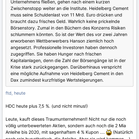
Unternehmens fließen, gehen nach einem kurzen
Zwischenstopp weiter an die Institute. Heidelberg Cement
muss seine Schuldenlast von 11 Mrd. Euro drücken und
braucht dazu frisches Geld. Wahrlich keine prickelnde
Börsenstory. Zumal in den Büchern des Konzerns Risiken
schlummern könnten. So ist der Wert des vor zwei Jahren
erworbenen Wettberwerbers Hanson ziemlich hoch
angesetzt. Professionelle Investoren haben dennoch
zugegriffen. Sie haben Hunger nach frischen
Kapitalanlagen, denn die Zahl der Börsengänge ist in der
Krise stark zurückgegangen. Darüberhinaus verspricht
eine mögliche Aufnahme von Heidelberg Cement in den
Dax zumindest kurzfristige Wertsteigerungen.
ftd, heute
HDC heute plus 7,5 %. (und nicht minus!)
Leute, kauft dieses Traumunternehmen!! Nicht nur die noch
völlig unterbewerteten Aktien, sondern auch noch die 2 Mia
Anleihe bis 2020, mit sagenhaftem 4 % Kupon ....
(Natürlich
noch rein hypothetisch, die Anleihe. Aber sie wird kommen....)