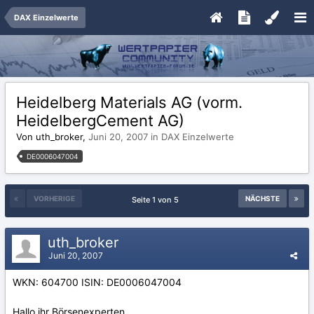
DAX Einzelwerte
Heidelberg Materials AG (vorm.
HeidelbergCement AG)
Von uth_broker,
Juni 20, 2007
in
DAX Einzelwerte
DE0006047004
VORHERIGE
NÄCHSTE
Seite 1 von 5
uth_broker
Juni 20, 2007
WKN: 604700 ISIN: DE0006047004
Hallo ihr Börsenexperten,