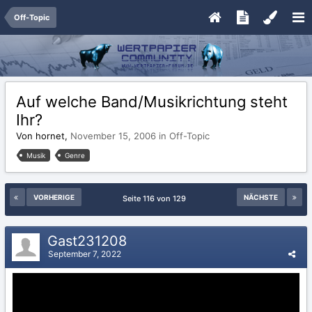
Off-Topic
Auf welche Band/Musikrichtung steht
Ihr?
Von hornet,
November 15, 2006
in
Off-Topic
Musik
Genre
VORHERIGE
NÄCHSTE
Seite 116 von 129
Gast231208
September 7, 2022