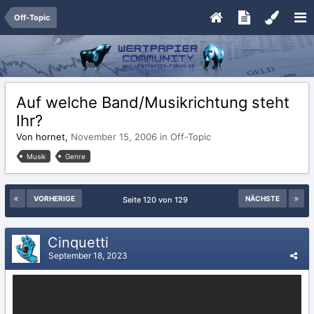
Off-Topic
Auf welche Band/Musikrichtung steht
Ihr?
Von hornet,
November 15, 2006
in
Off-Topic
Musik
Genre
VORHERIGE
NÄCHSTE
Seite 120 von 129
Cinquetti
September 18, 2023