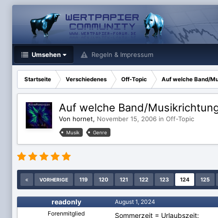
Umsehen
Regeln & Impressum
Startseite
Verschiedenes
Off-Topic
Auf welche Band/Mus
Auf welche Band/Musikrichtung 
Von hornet,
November 15, 2006
in
Off-Topic
Musik
Genre
119
120
121
122
123
124
125
VORHERIGE
readonly
August 1, 2024
Forenmitglied
Sommerzeit = Urlaubszeit: