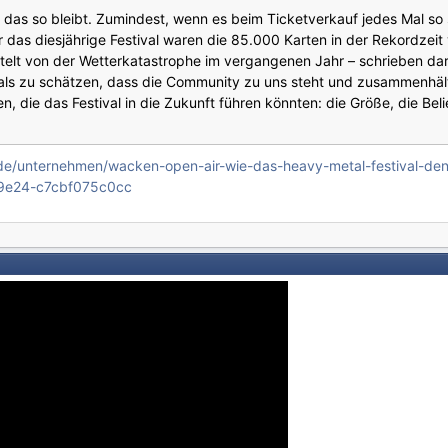
das so bleibt. Zumindest, wenn es beim Ticketverkauf jedes Mal so 
r das diesjährige Festival waren die 85.000 Karten in der Rekordzeit
telt von der Wetterkatastrophe im vergangenen Jahr – schrieben darau
als zu schätzen, dass die Community zu uns steht und zusammenhält.
ren, die das Festival in die Zukunft führen könnten: die Größe, die Bel
e/unternehmen/wacken-open-air-wie-das-heavy-metal-festival-den-
-9e24-c7cbf075c0cc