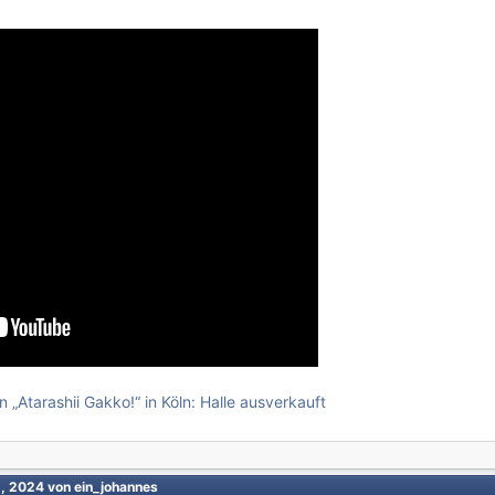
 „Atarashii Gakko!“ in Köln: Halle ausverkauft
2, 2024
von ein_johannes