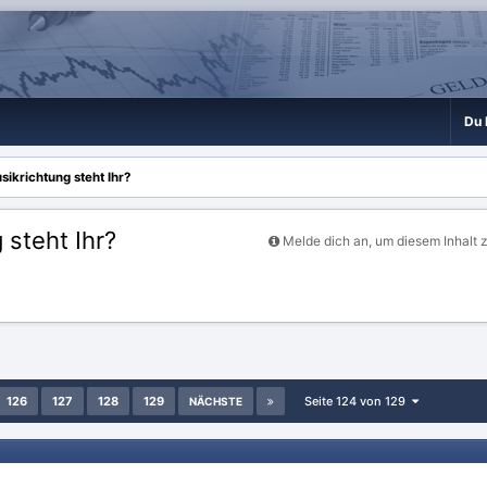
Du 
ikrichtung steht Ihr?
steht Ihr?
Melde dich an, um diesem Inhalt 
126
127
128
129
Seite 124 von 129
NÄCHSTE