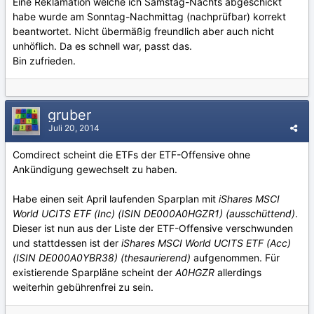
Eine Reklamation welche ich Samstag-Nachts abgeschickt
habe wurde am Sonntag-Nachmittag (nachprüfbar) korrekt
beantwortet. Nicht übermäßig freundlich aber auch nicht
unhöflich. Da es schnell war, passt das.
Bin zufrieden.
gruber
Juli 20, 2014
Comdirect scheint die ETFs der ETF-Offensive ohne
Ankündigung gewechselt zu haben.
Habe einen seit April laufenden Sparplan mit
iShares MSCI
World UCITS ETF (Inc) (ISIN DE000A0HGZR1) (ausschüttend)
.
Dieser ist nun aus der Liste der ETF-Offensive verschwunden
und stattdessen ist der
iShares MSCI World UCITS ETF (Acc)
(ISIN DE000A0YBR38) (thesaurierend)
aufgenommen. Für
existierende Sparpläne scheint der
A0HGZR
allerdings
weiterhin gebührenfrei zu sein.