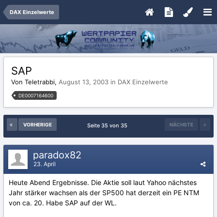
DAX Einzelwerte
SAP
Von Teletrabbi,
August 13, 2003
in
DAX Einzelwerte
DE0007164600
VORHERIGE
NÄCHSTE
Seite 35 von 35
paradox82
23. April
Heute Abend Ergebnisse. Die Aktie soll laut Yahoo nächstes
Jahr stärker wachsen als der SP500 hat derzeit ein PE NTM
von ca. 20. Habe SAP auf der WL.