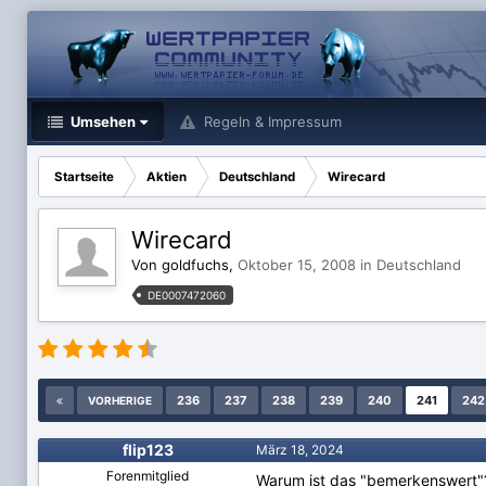
Umsehen
Regeln & Impressum
Startseite
Aktien
Deutschland
Wirecard
Wirecard
Von goldfuchs,
Oktober 15, 2008
in
Deutschland
DE0007472060
236
237
238
239
240
241
242
VORHERIGE
flip123
März 18, 2024
Forenmitglied
Warum ist das "bemerkenswert"