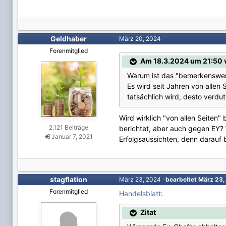
Geldhaber
März 20, 2024
Forenmitglied
Am 18.3.2024 um 21:50 v
Warum ist das "bemerkenswer
Es wird seit Jahren von allen 
tatsächlich wird, desto verdut
Wird wirklich "von allen Seiten"
2.121 Beiträge
berichtet, aber auch gegen EY?
Januar 7, 2021
Erfolgsaussichten, denn darauf 
stagflation
März 23, 2024
·
bearbeitet
März 23
Forenmitglied
Handelsblatt
:
Zitat