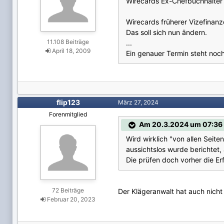
Wirecards Ex-Chefbuchhalter 
Wirecards früherer Vizefinan
Das soll sich nun ändern.
11.108 Beiträge
...
April 18, 2009
Ein genauer Termin steht noch 
flip123
März 27, 2024
Forenmitglied
Am 20.3.2024 um 07:36 
Wird wirklich "von allen Seit
aussichtslos wurde berichtet
Die prüfen doch vorher die Er
72 Beiträge
Der Klägeranwalt hat auch nicht 
Februar 20, 2023