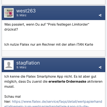
west263
9. März
Was passiert, wenn Du auf "Preis festlegen Limitorder"
drückst?
Ich nutze Flatex nur am Rechner mit der alten iTAN Karte
stagflation
9. März
Ich kenne die Flatex Smartphone App nicht. Es ist aber gut
möglich, dass Du zuerst die
erweiterte Ordermaske
aktivieren
musst.
Schau mal
hier:
https://www.flatex.de/service/faqs/detail/wertpapierhand
el/allgemein-zum-wertpapierhandel/wie-kann-ich-die-