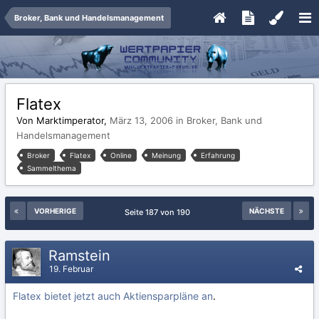
Broker, Bank und Handelsmanagement
Flatex
Von Marktimperator,
März 13, 2006
in
Broker, Bank und
Handelsmanagement
Broker
Flatex
Online
Meinung
Erfahrung
Sammelthema
VORHERIGE
NÄCHSTE
Seite 187 von 190
Ramstein
19. Februar
Flatex bietet jetzt auch Aktiensparpläne an
.