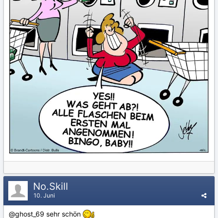
No.Skill
10. Juni
@ghost_69
sehr schön