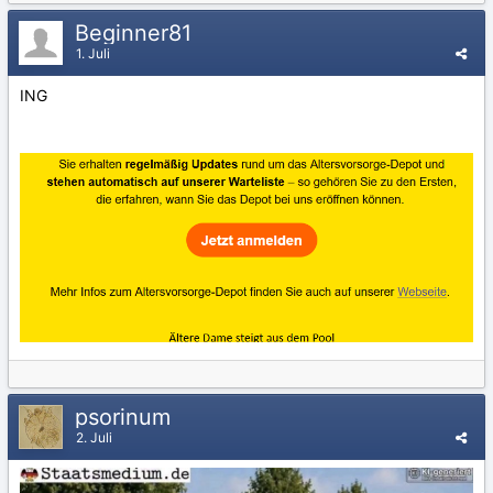
Beginner81
1. Juli
ING
psorinum
2. Juli