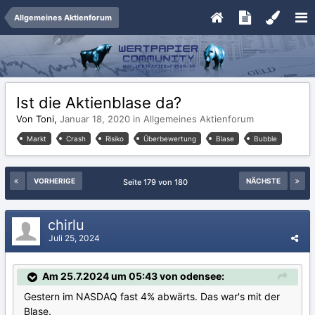
Allgemeines Aktienforum
Ist die Aktienblase da?
Von Toni,
Januar 18, 2020
in
Allgemeines Aktienforum
Markt
Crash
Risiko
Überbewertung
Blase
Bubble
VORHERIGE
NÄCHSTE
Seite 179 von 180
chirlu
Juli 25, 2024
Am 25.7.2024 um 05:43 von odensee:
Gestern im NASDAQ fast 4% abwärts. Das war's mit der
Blase.