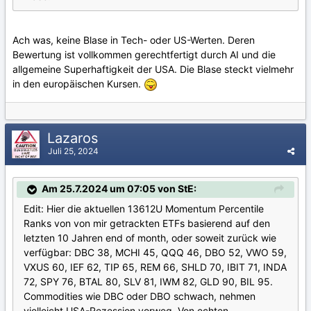
Ach was, keine Blase in Tech- oder US-Werten. Deren
Bewertung ist vollkommen gerechtfertigt durch AI und die
allgemeine Superhaftigkeit der USA. Die Blase steckt vielmehr
in den europäischen Kursen.
Lazaros
Juli 25, 2024
Am 25.7.2024 um 07:05 von StE:
Edit: Hier die aktuellen 13612U Momentum Percentile
Ranks von von mir getrackten ETFs basierend auf den
letzten 10 Jahren end of month, oder soweit zurück wie
verfügbar: DBC 38, MCHI 45, QQQ 46, DBO 52, VWO 59,
VXUS 60, IEF 62, TIP 65, REM 66, SHLD 70, IBIT 71, INDA
72, SPY 76, BTAL 80, SLV 81, IWM 82, GLD 90, BIL 95.
Commodities wie DBC oder DBO schwach, nehmen
vielleicht USA-Rezession vorweg. Von echten