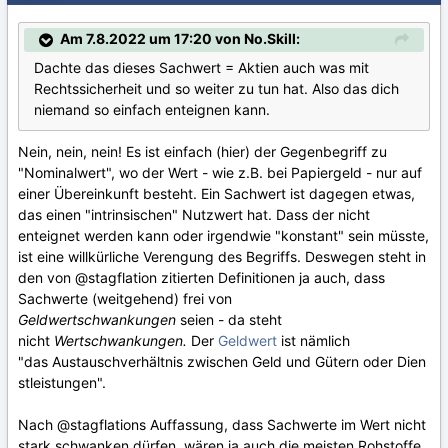
Am 7.8.2022 um 17:20 von No.Skill:
Dachte das dieses Sachwert = Aktien auch was mit
Rechtssicherheit und so weiter zu tun hat. Also das dich
niemand so einfach enteignen kann.
Nein, nein, nein! Es ist einfach (hier) der Gegenbegriff zu
"Nominalwert", wo der Wert - wie z.B. bei Papiergeld - nur auf
einer Übereinkunft besteht. Ein Sachwert ist dagegen etwas,
das einen "intrinsischen" Nutzwert hat. Dass der nicht
enteignet werden kann oder irgendwie "konstant" sein müsste,
ist eine willkürliche Verengung des Begriffs. Deswegen steht in
den von
@stagflation
zitierten Definitionen ja auch, dass
Sachwerte (weitgehend) frei von
Geldwertschwankungen
seien - da steht
nicht
Wertschwankungen.
Der
Geldwert
ist nämlich
"das Austauschverhältnis zwischen Geld und Gütern oder Dien
stleistungen".
Nach
@stagflation
s Auffassung, dass Sachwerte im Wert nicht
stark schwanken dürfen, wären ja auch die meisten Rohstoffe,