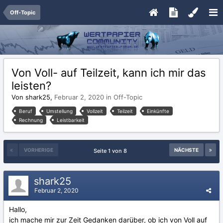
Off-Topic
Von Voll- auf Teilzeit, kann ich mir das
leisten?
Von shark25,
Februar 2, 2020
in
Off-Topic
Beruf
Umstellung
Vollzeit
Teilzeit
Einkünfte
Rechnung
Leistbarkeit
VORHERIGE
NÄCHSTE
Seite 1 von 8
shark25
Februar 2, 2020
Hallo,
ich mache mir zur Zeit Gedanken darüber, ob ich von Voll auf