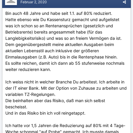
Februar 2, 2020
Bin auch 48 Jahre und habe seit 1.1. auf 80% reduziert.
Hatte ebenso wie Du Kassensturz gemacht und aufgelistet
was ich schon so an Rentenansprüchen (gesetzlich und
Betriebsrente) bereits angesammelt habe (für das
Langlebigkeitsrisiko) und was so an freiem Vermögen da ist.
Dem gegenübergestellt meine aktuellen Ausgaben beim
aktuellen Lebensstil auch inklusive der größeren
Einmalausgaben (z.B. Auto) bis in die Rentenphase hinein.
Es sollte reichen, damit ich dann ab 55 stufenweise nochmals
weiter reduzieren kann.
Ich weiss nicht in welcher Branche Du arbeitest. Ich arbeite in
der IT einer Bank. Mit der Option von Zuhause zu arbeiten und
variablen TZ-Regelungen.
Die beinhalten aber das Risiko, daß man sich selbst
bescheisst.
Und in das Risiko bin ich voll reingetappt.
Ich hatte vor 1,5 Jahren die Reduzierung auf 80% mit 4 Tage-
Woche schonmal "auf Probe" gemacht. Ich musste damals