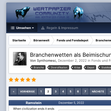
Umsehen
Regeln & Impressum
Startseite
Börsenwelt
Fonds und Fondsdepot
Branchenwe
Branchenwetten als Beimischun
Von Synthomesc,
Dezember 2, 2022
in
Fonds und 
Branche
Diversifikation
Krise
Depot
Stabilis
1
2
3
4
5
6
7
VORHERIGE
NÄCHSTE
Ramstein
Dezember 5, 2022
When civilization ends it ends