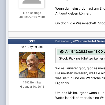
Wenn du meinst, du hast am Ende
1.146 Beiträge
Antwort geben können.
Oktober 13, 2018
Oh doch, die Wissenschaft: Stock
DST
Dezember 5, 2022
·
bearbeitet
Deze
Van-Boy for Life
Am 5.12.2022 um 11:00 v
Stock Picking führt zu keiner 
Wo es Verlierer gibt, gibt es mei
Die meisten verlieren, weil sie n
was sie tun und die Wahrscheinli
4.192 Beiträge
Ergebnis.
Januar 10, 2018
Um das Risiko, irgendwann zu de
Wette ist risikoärmer als eine W