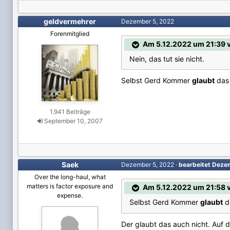
geldvermehrer
Dezember 5, 2022
Forenmitglied
Am 5.12.2022 um 21:39 v
Nein, das tut sie nicht.
Selbst Gerd Kommer
glaubt
das 
1.941 Beiträge
September 10, 2007
Saek
Dezember 5, 2022
·
bearbeitet
Deze
Over the long-haul, what
matters is factor exposure and
Am 5.12.2022 um 21:58 
expense.
Selbst Gerd Kommer
glaubt
da
Der glaubt das auch nicht. Auf 