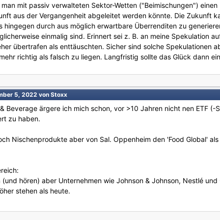
ss man mit passiv verwalteten Sektor-Wetten ("Beimischungen") einen 
unft aus der Vergangenheit abgeleitet werden könnte. Die Zukunft k
t es hingegen durch aus möglich erwartbare Überrenditen zu generier
icherweise einmalig sind. Erinnert sei z. B. an meine Spekulation au
er übertrafen als enttäuschten. Sicher sind solche Spekulationen ab
 mehr richtig als falsch zu liegen. Langfristig sollte das Glück dann ei
mber 5, 2022
von Stoxx
 & Beverage ärgere ich mich schon, vor >10 Jahren nicht nen ETF (-S
rt zu haben.
h Nischenprodukte aber von Sal. Oppenheim den 'Food Global' als 
ereich:
n (und hören) aber Unternehmen wie Johnson & Johnson, Nestlé und 
höher stehen als heute.