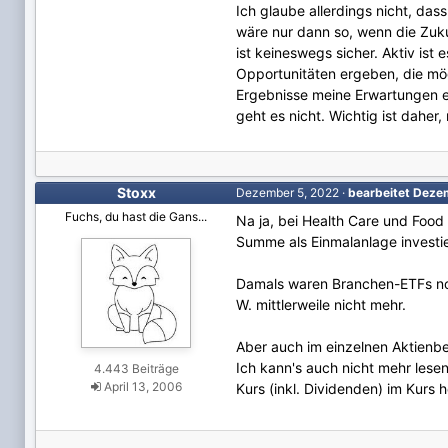
Ich glaube allerdings nicht, da
wäre nur dann so, wenn die Zuk
ist keineswegs sicher. Aktiv is
Opportunitäten ergeben, die mögl
Ergebnisse meine Erwartungen eh
geht es nicht. Wichtig ist daher,
Stoxx
Dezember 5, 2022
·
bearbeitet
Deze
Fuchs, du hast die Gans...
Na ja, bei Health Care und Food
Summe als Einmalanlage investie
Damals waren Branchen-ETFs noc
W. mittlerweile nicht mehr.
Aber auch im einzelnen Aktienb
Ich kann's auch nicht mehr lese
4.443 Beiträge
April 13, 2006
Kurs (inkl. Dividenden) im Kurs 