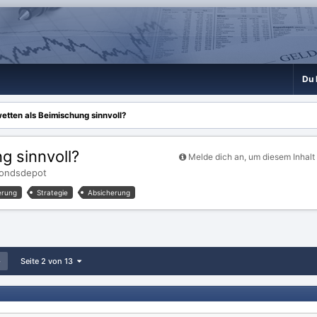
Du 
tten als Beimischung sinnvoll?
g sinnvoll?
Melde dich an, um diesem Inhalt
Fondsdepot
ierung
Strategie
Absicherung
Seite 2 von 13