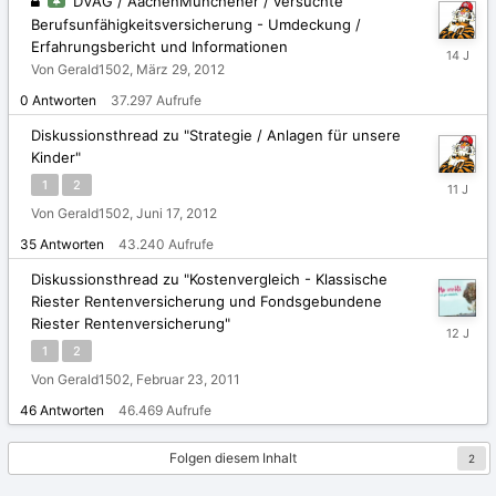
DVAG / AachenMünchener / versuchte
Berufsunfähigkeitsversicherung - Umdeckung /
Erfahrungsbericht und Informationen
März
29,
Von Gerald1502,
März 29, 2012
2012
0
Antworten
37.297
Aufrufe
Diskussionsthread zu "Strategie / Anlagen für unsere
Kinder"
Mai
1
2
3,
Von Gerald1502,
Juni 17, 2012
2015
35
Antworten
43.240
Aufrufe
Diskussionsthread zu "Kostenvergleich - Klassische
Riester Rentenversicherung und Fondsgebundene
Riester Rentenversicherung"
Mai
5,
1
2
2014
Von Gerald1502,
Februar 23, 2011
46
Antworten
46.469
Aufrufe
Folgen diesem Inhalt
2