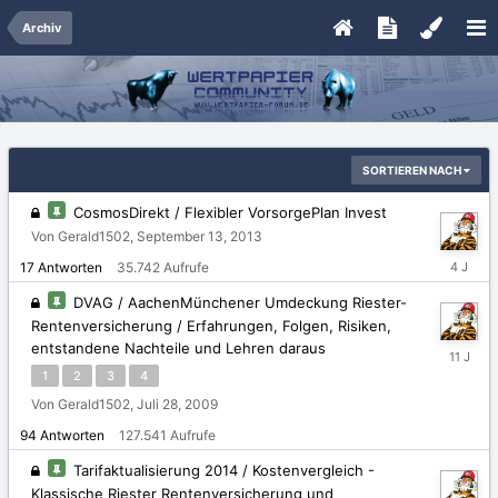
Archiv
SORTIEREN NACH
CosmosDirekt / Flexibler VorsorgePlan Invest
Von Gerald1502,
September 13, 2013
Februar
17
Antworten
35.742
Aufrufe
21,
2022
DVAG / AachenMünchener Umdeckung Riester-
Rentenversicherung / Erfahrungen, Folgen, Risiken,
entstandene Nachteile und Lehren daraus
März
11,
1
2
3
4
2015
Von Gerald1502,
Juli 28, 2009
94
Antworten
127.541
Aufrufe
Tarifaktualisierung 2014 / Kostenvergleich -
Klassische Riester Rentenversicherung und