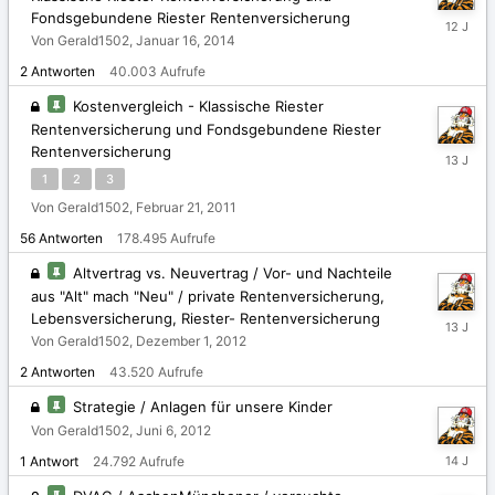
Fondsgebundene Riester Rentenversicherung
März
24,
Von Gerald1502,
Januar 16, 2014
2014
2
Antworten
40.003
Aufrufe
Kostenvergleich - Klassische Riester
Rentenversicherung und Fondsgebundene Riester
Rentenversicherung
Juli
22,
1
2
3
2013
Von Gerald1502,
Februar 21, 2011
56
Antworten
178.495
Aufrufe
Altvertrag vs. Neuvertrag / Vor- und Nachteile
aus "Alt" mach "Neu" / private Rentenversicherung,
Lebensversicherung, Riester- Rentenversicherung
Dezembe
10,
Von Gerald1502,
Dezember 1, 2012
2012
2
Antworten
43.520
Aufrufe
Strategie / Anlagen für unsere Kinder
Von Gerald1502,
Juni 6, 2012
Juni
1
Antwort
24.792
Aufrufe
17,
2012