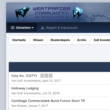
Umsehen
Regeln & Impressum
Startseite
Wissen
Musterdepots
Archiv
SoE Invest
Coty Inc. (COTY)
1
2
3
Von SoE-Investments,
April 13, 2017
Holloway Lodging
Von SoE-Investments,
Juli 15, 2016
ComStage Commerzbank Bund-Future Short TR
Von fireball,
Januar 7, 2017