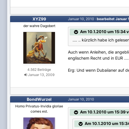
XYZ99
Januar 10, 2010
·
bearbeitet
Januar 
der wahre Dagobert
Am 10.1.2010 um 15:34 v
.... .. kürzlich habe ich geles
Auch wenn Anleihen, die angebli
englischem Recht und in EUR ....
4.562 Beiträge
Erg: Und wenn Dubaiianer auf de
Januar 13, 2009
BondWurzel
Januar 10, 2010
Homo Privatus-Invidia gloriae
comes est.
Am 10.1.2010 um 15:39 
Am 10.1.2010 um 15:34