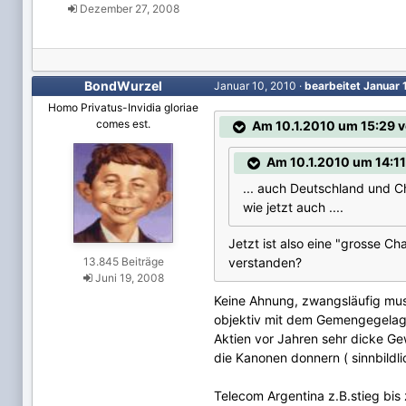
Dezember 27, 2008
BondWurzel
Januar 10, 2010
·
bearbeitet
Januar 
Homo Privatus-Invidia gloriae
comes est.
Am 10.1.2010 um 15:29 
Am 10.1.2010 um 14:1
... auch Deutschland und C
wie jetzt auch ....
Jetzt ist also eine "grosse C
13.845 Beiträge
verstanden?
Juni 19, 2008
Keine Ahnung, zwangsläufig muss
objektiv mit dem Gemengegelage 
Aktien vor Jahren sehr dicke Ge
die Kanonen donnern ( sinnbildlic
Telecom Argentina z.B.stieg bis