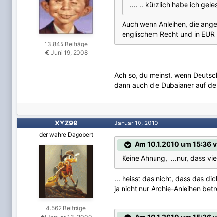
.... .. kürzlich habe ich ge
Auch wenn Anleihen, die angeb
englischem Recht und in EUR .
13.845 Beiträge
Juni 19, 2008
Ach so, du meinst, wenn Deutsc
dann auch die Dubaianer auf den
XYZ99
Januar 10, 2010
der wahre Dagobert
Am 10.1.2010 um 15:36 
Keine Ahnung, ....nur, dass v
... heisst das nicht, dass das 
ja nicht nur Archie-Anleihen bet
4.562 Beiträge
Am 10.1.2010 um 15:36 
Januar 13, 2009