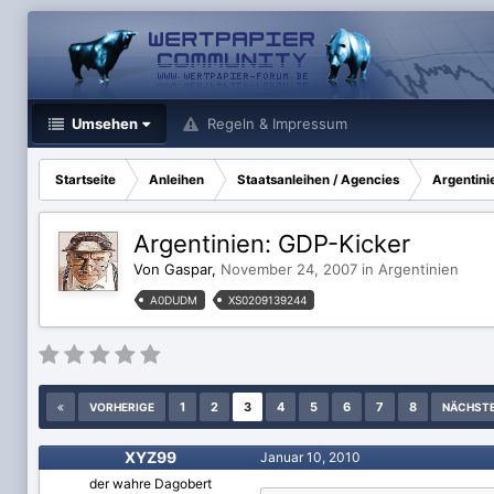
Umsehen
Regeln & Impressum
Startseite
Anleihen
Staatsanleihen / Agencies
Argentini
Argentinien: GDP-Kicker
Von Gaspar,
November 24, 2007
in
Argentinien
A0DUDM
XS0209139244
1
2
3
4
5
6
7
8
VORHERIGE
NÄCHST
XYZ99
Januar 10, 2010
der wahre Dagobert