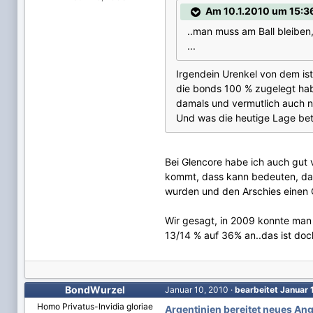
Am 10.1.2010 um 15:3
..man muss am Ball bleiben,
...
Irgendein Urenkel von dem ist
die bonds 100 % zugelegt habe
damals und vermutlich auch n
Und was die heutige Lage betr
Bei Glencore habe ich auch gut 
kommt, dass kann bedeuten, dass
wurden und den Arschies einen G
Wir gesagt, in 2009 konnte man
13/14 % auf 36% an..das ist doc
BondWurzel
Januar 10, 2010
·
bearbeitet
Januar 
Homo Privatus-Invidia gloriae
Argentinien bereitet neues Ang