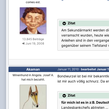
comes est.
Zitat
Am Sekundärmarkt werden die 
verramscht wurden, heute wi
13.845 Beiträge
Anleihen sind in den vergang
Juni 19, 2008
gegenüber seinem Tiefstand 
Akaman
Januar 11, 2010
·
bearbeitet
Januar 
Minenhund in Angola. Josef A.
Bondwurzel ist bei mir bekanntl
hat mich bezahlt.
ist mir auch völlig schnurz. Da 
Zitat
für mich ist es in z:B. Deuts
Landesbankchefs abtreten ...