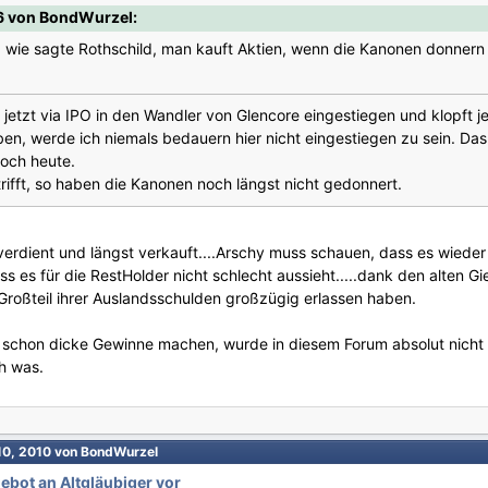
6 von BondWurzel:
 wie sagte Rothschild, man kauft Aktien, wenn die Kanonen donnern ( 
 jetzt via IPO in den Wandler von Glencore eingestiegen und klopft 
n, werde ich niemals bedauern hier nicht eingestiegen zu sein. Das
och heute.
ifft, so haben die Kanonen noch längst nicht gedonnert.
verdient und längst verkauft....Arschy muss schauen, dass es wieder
 es für die RestHolder nicht schlecht aussieht.....dank den alten G
roßteil ihrer Auslandsschulden großzügig erlassen haben.
 schon dicke Gewinne machen, wurde in diesem Forum absolut nicht b
h was.
10, 2010
von BondWurzel
ebot an Altgläubiger vor