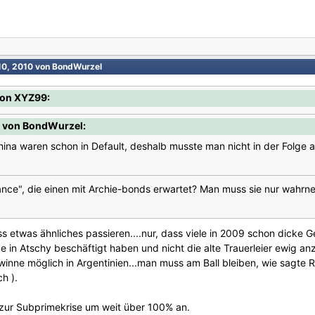
10, 2010
von BondWurzel
von XYZ99:
1 von BondWurzel:
hina waren schon in Default, deshalb musste man nicht in der Folge
hance", die einen mit Archie-bonds erwartet? Man muss sie nur wahrn
 etwas ähnliches passieren....nur, dass viele in 2009 schon dicke G
in Atschy beschäftigt haben und nicht die alte Trauerleier ewig an
winne möglich in Argentinien...man muss am Ball bleiben, wie sagte 
h ).
 zur Subprimekrise um weit über 100% an.