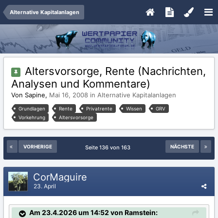
Alternative Kapitalanlagen
Altersvorsorge, Rente (Nachrichten,
Analysen und Kommentare)
Von Sapine,
Mai 16, 2008
in
Alternative Kapitalanlagen
Grundlagen
Rente
Privatrente
Wissen
GRV
Vorkehrung
Altersvorsorge
VORHERIGE
NÄCHSTE
Seite 136 von 163
CorMaguire
23. April
Am 23.4.2026 um 14:52 von Ramstein: