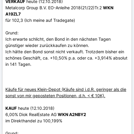
VERKAUF
heute (12.10.2018)
Metalcorp Group B.V. EO-Anleihe 2018(21/22)Tr.2
WKN
A19ZL7
für 102,3 (Ich meine auf Tradegate)
Grund:
Ich erwarte schlicht, den Bond in den nächsten Tagen
günstiger wieder zurückkaufen zu können.
Ich hätte den Bond sonst nicht verkauft. Trotzdem bisher ein
schönes Geschäft, ca. +10,50% p.a. oder ca. +3,914% absolut
in 141 Tagen.
Käufe für neues Klein-Depot (Käufe sind i.d.R. geringer als die
sonst von mir geposteten Positionen, d.h. < € 10K).
KAUF
heute (12.10.2018)
6,00% Diok RealEstate AG
WKN A2NBY2
im Direkthandel zu 100,199%
Grund: