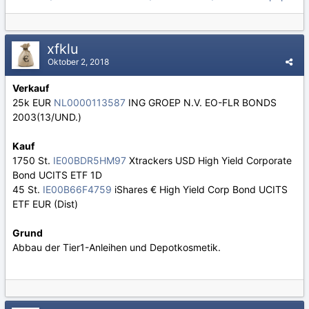
xfklu
Oktober 2, 2018
Verkauf
25k EUR
NL0000113587
ING GROEP N.V. EO-FLR BONDS
2003(13/UND.)
Kauf
1750 St.
IE00BDR5HM97
Xtrackers USD High Yield Corporate
Bond UCITS ETF 1D
45 St.
IE00B66F4759
iShares € High Yield Corp Bond UCITS
ETF EUR (Dist)
Grund
Abbau der Tier1-Anleihen und Depotkosmetik.