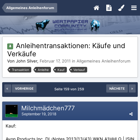
Allgemeines Anleihenforum
Anleihentransaktionen: Käufe und
Verkäufe
Von John Silver,
Februar 17, 2011
in
Allgemeines Anleihenforum
Transaktion
Anleihe
Kauf
Verkauf
VORHERIGE
NÄCHSTE
Seite 159 von 259
Milchmädchen777
September 19, 2018
Kauf:
Avon Products Inc. DL-Notes 2013(13/43) WKN A1HHLQ | ISIN