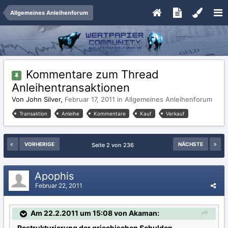
Allgemeines Anleihenforum
Kommentare zum Thread
Anleihentransaktionen
Von John Silver,
Februar 17, 2011
in
Allgemeines Anleihenforum
Transaktion
Anleihe
Kommentare
Kauf
Verkauf
VORHERIGE
NÄCHSTE
Seite 2 von 236
Apophis
Februar 22, 2011
Am 22.2.2011 um 15:08 von Akaman:
Restrukturierung der griechischen Schulden