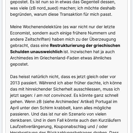
gepostet. Es ist nun so in etwas das Gegenteil dessen,
was viele (zB nord_sued) machen; ich möchte deshalb
begründen, warum diese Transaktion für mich passt.
Meine Wochenendelektüre (es war nicht nur der letzte
Economist, sondern auch einige frühere Nummern und
andere Zeitschriften) haben mich zu der Überzeugung
gebracht, dass eine
Restrukturierung der griechischen
Schulden
unausweichlich
ist. Inzwischen hat ja auch
Archimedes im Griechenland-Faden etwas ähnliches
gepostet.
Das heisst natürlich nicht, dass es jetzt gleich oder vor
2013 passiert. Während ich aber früher dachte, ich könne
das mit hinreichender Sicherheit ausschliessen, muss ich
jetzt sagen:
I am not convinced
. Es könnte ganz schnell
gehen. Wenn zB (siehe Archimedes' Artikel) Portugal im
April unter den Schirm krabbelt, kann alles mögliche
passieren. Und das ist nur ein Szenario von vielen
denkbaren. Und in dem Fall könnte auch den Kurzläufern
Laufzeitverlängerung, Kouponabschlag und / oder
Herabsetzung des Rückzahlungsbetrages drohen. Dass