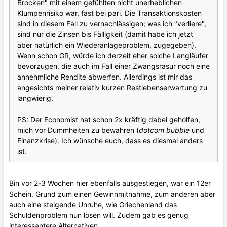
Brocken" mit einem gefühlten nicht unerheblichen
Klumpenrisiko war, fast bei pari. Die Transaktionskosten
sind in diesem Fall zu vernachlässigen; was ich "verliere",
sind nur die Zinsen bis Fälligkeit (damit habe ich jetzt
aber natürlich ein Wiederanlageproblem, zugegeben).
Wenn schon GR, würde ich derzeit eher solche Langläufer
bevorzugen, die auch im Fall einer Zwangsrasur noch eine
annehmliche Rendite abwerfen. Allerdings ist mir das
angesichts meiner relativ kurzen Restlebenserwartung zu
langwierig.
PS: Der Economist hat schon 2x kräftig dabei geholfen,
mich vor Dummheiten zu bewahren (
dotcom bubble
und
Finanzkrise). Ich wünsche euch, dass es diesmal anders
ist.
Bin vor 2-3 Wochen hier ebenfalls ausgestiegen, war ein 12er
Schein. Grund zum einen Gewinnmitnahme, zum anderen aber
auch eine steigende Unruhe, wie Griechenland das
Schuldenproblem nun lösen will. Zudem gab es genug
interessantere Alternativen.