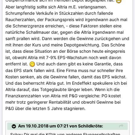
Aber langfristig sollte sich Altria m.E. verlangsamen.
Schrumpfende Verkäufe in Stückzahlen durch fallende
Raucherzahlen, der Packungspreis wird irgendwann auch mal
die Schmerzgrenze erreichen, - diese Faktoren stellen eine
natürliche Schallmauer dar, gegen die Altria irgendwann mal
sanft prallen wird. Dann werden die Gewinne zurückgehen und
mit ihnen der Kurs und meine Depotgewichtung. Das Schöne
ist, dass diese Situation an der Börse schon heute eingepreis
ist, obwohl Altria mit 7-9% EPS-Wachstum noch weit davon
entfernt ist.
Und auch dann gibt es keine Garantie, dass
das EPS stark fallen wird. Eine Firma muss nur schneller ihre
Kosten senken, als die Gewinne fallen, damit das EPS wächst.
Und das beherrscht Altria gut. Im Endeffekt spekuliere ich bei
Altria darauf, das Totgeglaubte länger leben. Wenn ich die
Finanzkennzahlen von Altria mit P&G vergleiche: PG kostet
mehr trotz geringerer Rentabilität und obwohl Gewinne bei
P&G über die letzten 5 Jahre stagnieren.
Am 19.10.2018 um 07:21 von Schildkröte:
Schau Dir mal die KGVs von anderen Fluggesellschaften