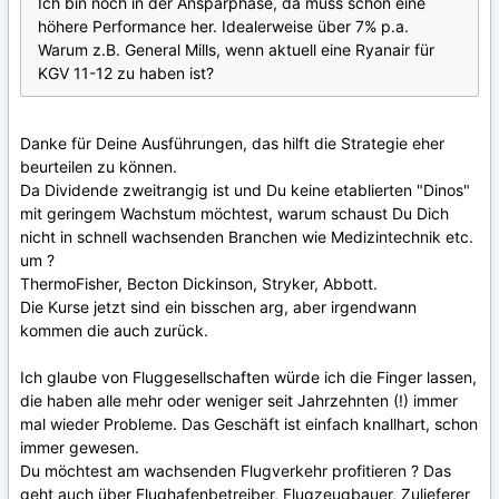
Ich bin noch in der Ansparphase, da muss schon eine
höhere Performance her. Idealerweise über 7% p.a.
Warum z.B. General Mills, wenn aktuell eine Ryanair für
KGV 11-12 zu haben ist?
Danke für Deine Ausführungen, das hilft die Strategie eher
beurteilen zu können.
Da Dividende zweitrangig ist und Du keine etablierten "Dinos"
mit geringem Wachstum möchtest, warum schaust Du Dich
nicht in schnell wachsenden Branchen wie Medizintechnik etc.
um ?
ThermoFisher, Becton Dickinson, Stryker, Abbott.
Die Kurse jetzt sind ein bisschen arg, aber irgendwann
kommen die auch zurück.
Ich glaube von Fluggesellschaften würde ich die Finger lassen,
die haben alle mehr oder weniger seit Jahrzehnten (!) immer
mal wieder Probleme. Das Geschäft ist einfach knallhart, schon
immer gewesen.
Du möchtest am wachsenden Flugverkehr profitieren ? Das
geht auch über Flughafenbetreiber, Flugzeugbauer, Zulieferer