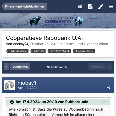
Finanz- und Hybridanleihen
Coöperatieve Rabobank U.A.
Von ceekay74,
Oktober 26, 2019
in
Finanz- und Hybridanleihen
Hybridanleihe
A1ZCSB
XS1002121454
Finanzanleihe
VORHERIGE
NÄCHSTE
Seite 12 von 12
mobay1
April 17, 2024
Am 17.4.2024 um 20:19 von Rubberduck:
Iwie komisch ist, dass die Kurse zu Wochenbeginn noch
Richtung Süden zeigten. Vermutlich im allgemeinen