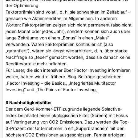
der Optimierung.
Faktorprämien sind volatil, d. h. sie schwanken im Zeitablauf –
genauso wie Aktienrenditen im Allgemeinen. In anderen
Worten: Faktorprämien zeigen sich nicht permanent (also nicht
jeden Monat oder jedes Jahr), sondern können sich auch über
lange Zeiträume von einem „Bonus“ in einen „Malus“
verwandeln. Wären Faktorprämien kontinuierlich (also
„garantiert“), wären sie längst wegarbitriert, d. h. über starke
Nachfrage so „teuer“ gemacht worden, dass sie danach keine
Renditevorteile mehr brächten.
Für Leser, die sich intensiver über Factor Investing informieren
wollen, haben wir drei frühere Blog-Beiträge geschrieben:
„Factor Investing – die Basics„, „Integriertes Multifactor
Investing“ und „The Pains of Factor Investing„.
9 Nachhaltigkeitsfilte
r
Der dem Gerd-Kommer-ETF zugrunde liegende Solactive-
Index beinhaltet einen ökologischen Filter (Screen) mit Fokus
auf Verringerung von CO2-Emissionen. Dazu werden die Top-
3-Prozent der Unternehmen in elf „Superbranchen“ mit den
höchsten CO2-Emissionen ausgeschlossen. Ferner erfolgen