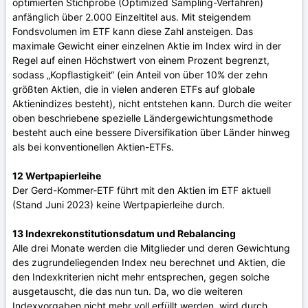
optimierten Stichprobe (Optimized Sampling-Verfahren)
anfänglich über 2.000 Einzeltitel aus. Mit steigendem
Fondsvolumen im ETF kann diese Zahl ansteigen. Das
maximale Gewicht einer einzelnen Aktie im Index wird in der
Regel auf einen Höchstwert von einem Prozent begrenzt,
sodass „Kopflastigkeit“ (ein Anteil von über 10% der zehn
größten Aktien, die in vielen anderen ETFs auf globale
Aktienindizes besteht), nicht entstehen kann. Durch die weiter
oben beschriebene spezielle Ländergewichtungsmethode
besteht auch eine bessere Diversifikation über Länder hinweg
als bei konventionellen Aktien-ETFs.
12 Wertpapierleihe
Der Gerd-Kommer-ETF führt mit den Aktien im ETF aktuell
(Stand Juni 2023) keine Wertpapierleihe durch.
13 Indexrekonstitutionsdatum und Rebalancing
Alle drei Monate werden die Mitglieder und deren Gewichtung
des zugrundeliegenden Index neu berechnet und Aktien, die
den Indexkriterien nicht mehr entsprechen, gegen solche
ausgetauscht, die das nun tun. Da, wo die weiteren
Indexvorgaben nicht mehr voll erfüllt werden, wird durch