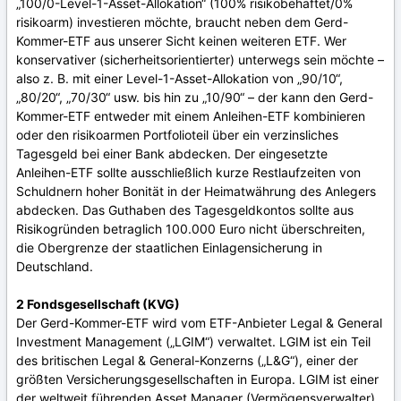
„100/0-Level-1-Asset-Allokation“ (100% risikobehaftet/0%
risikoarm) investieren möchte, braucht neben dem Gerd-
Kommer-ETF aus unserer Sicht keinen weiteren ETF. Wer
konservativer (sicherheitsorientierter) unterwegs sein möchte –
also z. B. mit einer Level-1-Asset-Allokation von „90/10“,
„80/20“, „70/30“ usw. bis hin zu „10/90“ – der kann den Gerd-
Kommer-ETF entweder mit einem Anleihen-ETF kombinieren
oder den risikoarmen Portfolioteil über ein verzinsliches
Tagesgeld bei einer Bank abdecken. Der eingesetzte
Anleihen-ETF sollte ausschließlich kurze Restlaufzeiten von
Schuldnern hoher Bonität in der Heimatwährung des Anlegers
abdecken. Das Guthaben des Tagesgeldkontos sollte aus
Risikogründen betraglich 100.000 Euro nicht überschreiten,
die Obergrenze der staatlichen Einlagensicherung in
Deutschland.
2 Fondsgesellschaft (KVG)
Der Gerd-Kommer-ETF wird vom ETF-Anbieter Legal & General
Investment Management („LGIM“) verwaltet. LGIM ist ein Teil
des britischen Legal & General-Konzerns („L&G“), einer der
größten Versicherungsgesellschaften in Europa. LGIM ist einer
der weltweit führenden Asset Manager (Vermögensverwalter).