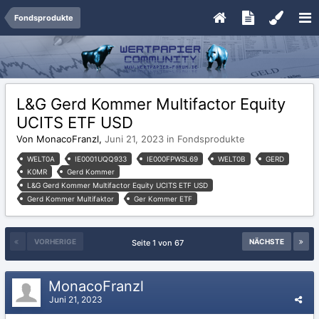
Fondsprodukte
L&G Gerd Kommer Multifactor Equity
UCITS ETF USD
Von MonacoFranzl,
Juni 21, 2023
in
Fondsprodukte
WELT0A
IE0001UQQ933
IE000FPWSL69
WELT0B
GERD
K0MR
Gerd Kommer
L&G Gerd Kommer Multifactor Equity UCITS ETF USD
Gerd Kommer Multifaktor
Ger Kommer ETF
VORHERIGE
NÄCHSTE
Seite 1 von 67
MonacoFranzl
Juni 21, 2023