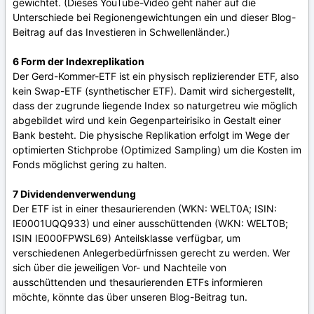
gewichtet. (Dieses YouTube-Video geht näher auf die
Unterschiede bei Regionengewichtungen ein und dieser Blog-
Beitrag auf das Investieren in Schwellenländer.)
6 Form der Indexreplikation
Der Gerd-Kommer-ETF ist ein physisch replizierender ETF, also
kein Swap-ETF (synthetischer ETF). Damit wird sichergestellt,
dass der zugrunde liegende Index so naturgetreu wie möglich
abgebildet wird und kein Gegenparteirisiko in Gestalt einer
Bank besteht. Die physische Replikation erfolgt im Wege der
optimierten Stichprobe (Optimized Sampling) um die Kosten im
Fonds möglichst gering zu halten.
7 Dividendenverwendung
Der ETF ist in einer thesaurierenden (WKN: WELT0A; ISIN:
IE0001UQQ933) und einer ausschüttenden (WKN: WELT0B;
ISIN IE000FPWSL69) Anteilsklasse verfügbar, um
verschiedenen Anlegerbedürfnissen gerecht zu werden. Wer
sich über die jeweiligen Vor- und Nachteile von
ausschüttenden und thesaurierenden ETFs informieren
möchte, könnte das über unseren Blog-Beitrag tun.