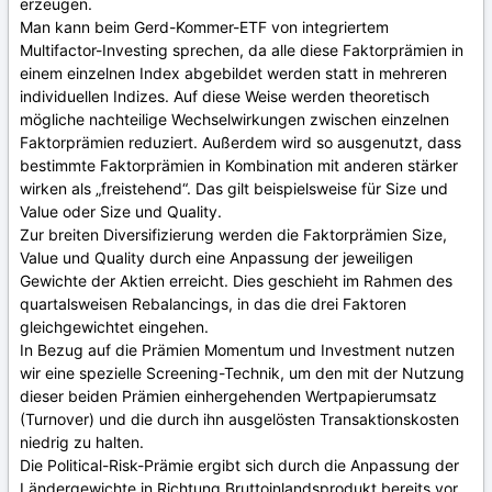
erzeugen.
Man kann beim Gerd-Kommer-ETF von integriertem
Multifactor-Investing sprechen, da alle diese Faktorprämien in
einem einzelnen Index abgebildet werden statt in mehreren
individuellen Indizes. Auf diese Weise werden theoretisch
mögliche nachteilige Wechselwirkungen zwischen einzelnen
Faktorprämien reduziert. Außerdem wird so ausgenutzt, dass
bestimmte Faktorprämien in Kombination mit anderen stärker
wirken als „freistehend“. Das gilt beispielsweise für Size und
Value oder Size und Quality.
Zur breiten Diversifizierung werden die Faktorprämien Size,
Value und Quality durch eine Anpassung der jeweiligen
Gewichte der Aktien erreicht. Dies geschieht im Rahmen des
quartalsweisen Rebalancings, in das die drei Faktoren
gleichgewichtet eingehen.
In Bezug auf die Prämien Momentum und Investment nutzen
wir eine spezielle Screening-Technik, um den mit der Nutzung
dieser beiden Prämien einhergehenden Wertpapierumsatz
(Turnover) und die durch ihn ausgelösten Transaktionskosten
niedrig zu halten.
Die Political-Risk-Prämie ergibt sich durch die Anpassung der
Ländergewichte in Richtung Bruttoinlandsprodukt bereits vor