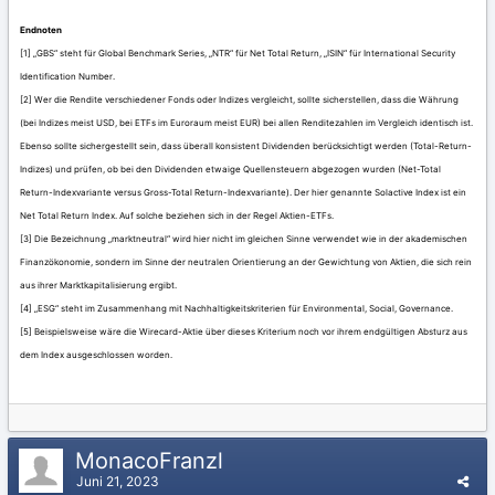
Endnoten
[1] „GBS“ steht für Global Benchmark Series, „NTR“ für Net Total Return, „ISIN“ für International Security
Identification Number.
[2] Wer die Rendite verschiedener Fonds oder Indizes vergleicht, sollte sicherstellen, dass die Währung
(bei Indizes meist USD, bei ETFs im Euroraum meist EUR) bei allen Renditezahlen im Vergleich identisch ist.
Ebenso sollte sichergestellt sein, dass überall konsistent Dividenden berücksichtigt werden (Total-Return-
Indizes) und prüfen, ob bei den Dividenden etwaige Quellensteuern abgezogen wurden (Net-Total
Return-Indexvariante versus Gross-Total Return-Indexvariante). Der hier genannte Solactive Index ist ein
Net Total Return Index. Auf solche beziehen sich in der Regel Aktien-ETFs.
[3] Die Bezeichnung „marktneutral“ wird hier nicht im gleichen Sinne verwendet wie in der akademischen
Finanzökonomie, sondern im Sinne der neutralen Orientierung an der Gewichtung von Aktien, die sich rein
aus ihrer Marktkapitalisierung ergibt.
[4] „ESG“ steht im Zusammenhang mit Nachhaltigkeitskriterien für Environmental, Social, Governance.
[5] Beispielsweise wäre die Wirecard-Aktie über dieses Kriterium noch vor ihrem endgültigen Absturz aus
dem Index ausgeschlossen worden.
MonacoFranzl
Juni 21, 2023