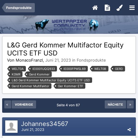
Fondsprodukte
L&G Gerd Kommer Multifactor Equity
UCITS ETF USD
Von MonacoFranzl,
Juni 21, 2023
in
Fondsprodukte
WELT0A
IE0001UQQ933
IE000FPWSL69
WELT0B
GERD
K0MR
Gerd Kommer
L&G Gerd Kommer Multifactor Equity UCITS ETF USD
Gerd Kommer Multifaktor
Ger Kommer ETF
VORHERIGE
NÄCHSTE
Seite 4 von 67
Johannes34567
Juni 21, 2023