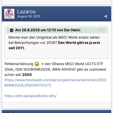
Lazaros
August 26, 2025
Am 26.8.2025 um 12:15 von Der Heini:
Könnte man den Uniglobal als MSCI World ersatz sehen
bei Betrachtungen vor 2008?
Den World gibt es ja erst
seit 2011.
Fehleinschätzung
-> den iShares MSCI World UCITS ETF
(Dist), ISIN IE00B0M62Q58, WKN A0HGV0 gibt es zumindest
schon seit
2005
https://www.fondsweb.com/de/vergleichen/ansicht/isins/IE00
B0M62Q58,DE0009750273
https://etf.capital/aelteste-etfs/