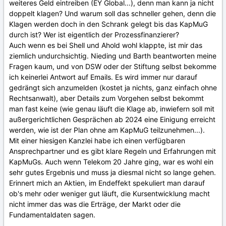
weiteres Geld eintreiben (EY Global...), denn man kann ja nicht
doppelt klagen? Und warum soll das schneller gehen, denn die
Klagen werden doch in den Schrank gelegt bis das KapMuG
durch ist? Wer ist eigentlich der Prozessfinanzierer?
Auch wenn es bei Shell und Ahold wohl klappte, ist mir das
ziemlich undurchsichtig. Nieding und Barth beantworten meine
Fragen kaum, und von DSW oder der Stiftung selbst bekomme
ich keinerlei Antwort auf Emails. Es wird immer nur darauf
gedrängt sich anzumelden (kostet ja nichts, ganz einfach ohne
Rechtsanwalt), aber Details zum Vorgehen selbst bekommt
man fast keine (wie genau läuft die Klage ab, inwiefern soll mit
außergerichtlichen Gesprächen ab 2024 eine Einigung erreicht
werden, wie ist der Plan ohne am KapMuG teilzunehmen...).
Mit einer hiesigen Kanzlei habe ich einen verfügbaren
Ansprechpartner und es gibt klare Regeln und Erfahrungen mit
KapMuGs. Auch wenn Telekom 20 Jahre ging, war es wohl ein
sehr gutes Ergebnis und muss ja diesmal nicht so lange gehen.
Erinnert mich an Aktien, im Endeffekt spekuliert man darauf
ob's mehr oder weniger gut läuft, die Kursentwicklung macht
nicht immer das was die Erträge, der Markt oder die
Fundamentaldaten sagen.