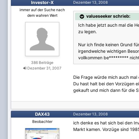
Investor-X
Dezember 13, 2008
immer auf der Suche nach
dem wahren Wert
valueseeker schrieb:
Ich habe jetzt auch mal die H
zu legen.
Nur ich finde keinen Grund fü
irgendwelche wichtigen Besond
vollkommen be********* nich
386 Beiträge
Dezember 31, 2007
Die Frage würde mich auch mal e
Du hast halt bei den Vorzügen e
gekauft und mich dann für die 
DAX43
Dezember 13, 2008
Beobachter
ich denke es hat sich bei den I
Markt kamen. Vorzüge sind 1985 