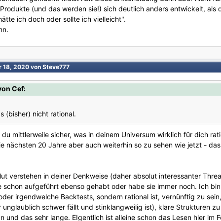
rodukte (und das werden sie!) sich deutlich anders entwickelt, als 
tte ich doch oder sollte ich vielleicht".
nn.
r 18, 2020
von Steve777
von Cef:
(bisher) nicht rational.
u mittlerweile sicher, was in deinem Universum wirklich für dich rationa
 nächsten 20 Jahre aber auch weiterhin so zu sehen wie jetzt - das i
lut verstehen in deiner Denkweise (daher absolut interessanter Threa
 schon aufgeführt ebenso gehabt oder habe sie immer noch. Ich bi
 oder irgendwelche Backtests, sondern rational ist, vernünftig zu se
unglaublich schwer fällt und stinklangweilig ist), klare Strukturen
 und das sehr lange. EIgentlich ist alleine schon das Lesen hier im 