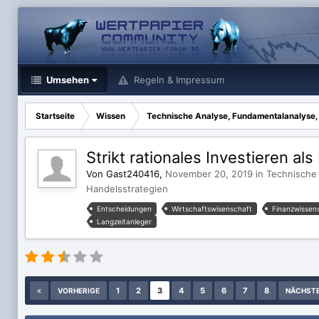
Umsehen
Regeln & Impressum
Startseite
Wissen
Technische Analyse, Fundamentalanalyse,
Strikt rationales Investieren al
Von Gast240416,
November 20, 2019
in
Technische
Handelsstrategien
Entscheidungen
Wirtschaftswisenschaft
Finanzwissen
Langzeitanleger
1
2
3
4
5
6
7
8
VORHERIGE
NÄCHST