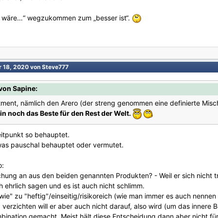
ser wäre…“ wegzukommen zum „besser ist“.
r 18, 2020
von Steve777
von Sapine:
stment, nämlich den Arero (der streng genommen eine definierte Misc
in noch das Beste für den Rest der Welt.
eitpunkt so behauptet.
dwas pauschal behauptet oder vermutet.
o:
ung an aus den beiden genannten Produkten? - Weil er sich nicht trau
 ehrlich sagen und es ist auch nicht schlimm.
dwie" zu "heftig"/einseitig/risikoreich (wie man immer es auch nenne
z verzichten will er aber auch nicht darauf, also wird (um das inner
mbination gemacht. Meist hält diese Entscheidung dann aber nicht fü