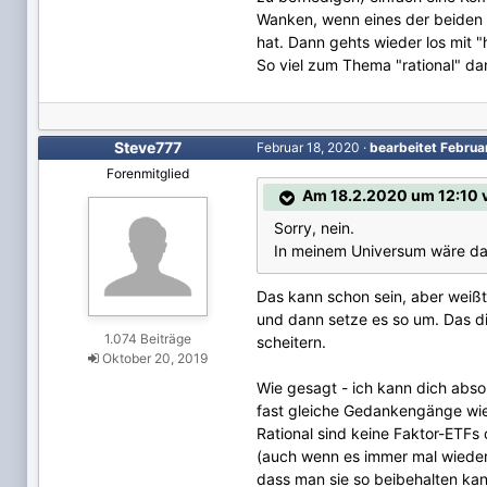
Wanken, wenn eines der beiden P
hat. Dann gehts wieder los mit "hä
So viel zum Thema "rational" da
Steve777
Februar 18, 2020
·
bearbeitet
Februa
Forenmitglied
Am 18.2.2020 um 12:10 
Sorry, nein.
In meinem Universum wäre das 
Das kann schon sein, aber weißt d
und dann setze es so um. Das die
1.074 Beiträge
scheitern.
Oktober 20, 2019
Wie gesagt - ich kann dich abso
fast gleiche Gedankengänge wie
Rational sind keine Faktor-ETFs
(auch wenn es immer mal wieder 
dass man sie so beibehalten kann