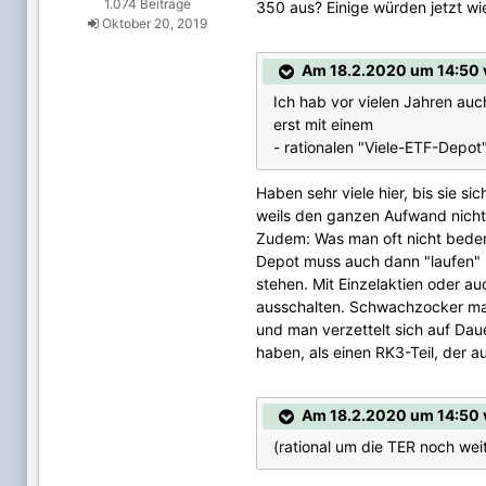
1.074 Beiträge
350 aus? Einige würden jetzt wi
Oktober 20, 2019
Am 18.2.2020 um 14:50 
Ich hab vor vielen Jahren au
erst mit einem
- rationalen "Viele-ETF-Depo
Haben sehr viele hier, bis sie s
weils den ganzen Aufwand nicht w
Zudem: Was man oft nicht bedenk
Depot muss auch dann "laufen" u
stehen. Mit Einzelaktien oder au
ausschalten. Schwachzocker mag 
und man verzettelt sich auf Daue
haben, als einen RK3-Teil, der 
Am 18.2.2020 um 14:50 
(rational um die TER noch wei