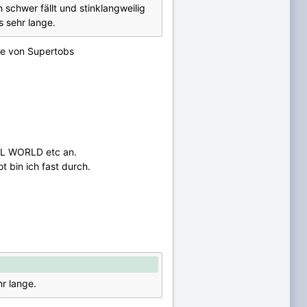
schwer fällt und stinklangweilig
 sehr lange.
ie von Supertobs
ALL WORLD etc an.
 bin ich fast durch.
r lange.