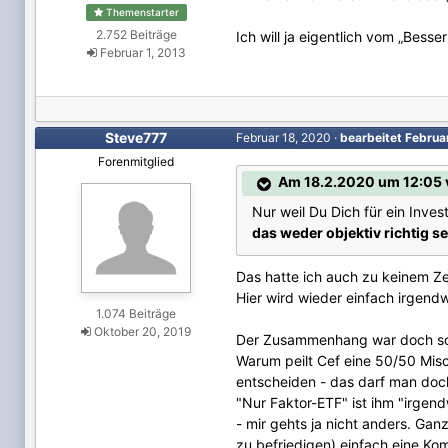
Themenstarter
2.752 Beiträge
Ich will ja eigentlich vom „Bes
Februar 1, 2013
Steve777
Februar 18, 2020
·
bearbeitet
Februa
Forenmitglied
Am 18.2.2020 um 12:05 
Nur weil Du Dich für ein Inve
das weder objektiv richtig se
Das hatte ich auch zu keinem Z
Hier wird wieder einfach irgen
1.074 Beiträge
Oktober 20, 2019
Der Zusammenhang war doch s
Warum peilt Cef eine 50/50 Misch
entscheiden - das darf man doch
"Nur Faktor-ETF" ist ihm "irgen
- mir gehts ja nicht anders. Gan
zu befriedigen) einfach eine Ko