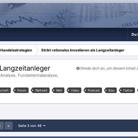
Du 
 Handelsstrategien
Strikt rationales Investieren als Langzeitanleger
s Langzeitanleger
Melde dich an, um diesem Inhalt 
 Analyse, Fundamentalanalyse,
schaft
Passiv
Weltweit
Welt
Video
Podcast
Bias
Faktor
Seite 3 von 48
E