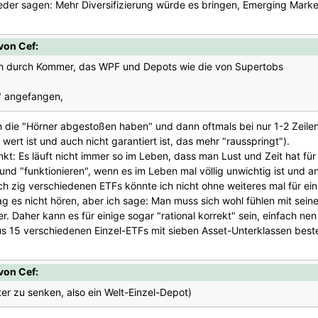
eder sagen: Mehr Diversifizierung würde es bringen, Emerging Mark
von Cef:
ch durch Kommer, das WPF und Depots wie die von Supertobs
t" angefangen,
ich die "Hörner abgestoßen haben" und dann oftmals bei nur 1-2 Zeilen
ert ist und auch nicht garantiert ist, das mehr "rausspringt").
t: Es läuft nicht immer so im Leben, dass man Lust und Zeit hat fü
nd "funktionieren", wenn es im Leben mal völlig unwichtig ist und a
ch zig verschiedenen ETFs könnte ich nicht ohne weiteres mal für ei
es nicht hören, aber ich sage: Man muss sich wohl fühlen mit seine
r. Daher kann es für einige sogar "rational korrekt" sein, einfach n
aus 15 verschiedenen Einzel-ETFs mit sieben Asset-Unterklassen best
von Cef:
ter zu senken, also ein Welt-Einzel-Depot)