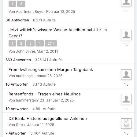
1
2
Februar
Von Apartment Buyer,
Februar 12, 2025
13,
30
Antworten
8.271
Aufrufe
2025
Jetzt will ich´s wissen: Welche Anleihen habt Ihr im
Depot?
Februar
1
2
3
4
27
5,
Von John Silver,
Mai 12, 2011
2025
663
Antworten
325.141
Aufrufe
Fremdwährungsanleihen Margen Targobank
Von nurdiesge,
Januar 25, 2025
Januar
10
Antworten
3.143
Aufrufe
26,
2025
Rentenfonds - Fragen eines Neulings
Von hammerstein123,
Januar 12, 2025
Januar
10
Antworten
4.891
Aufrufe
13,
2025
DZ Bank: Historie ausgefallener Anleihen
Von Stoxx,
Januar 11, 2025
Januar
7
Antworten
3.464
Aufrufe
12,