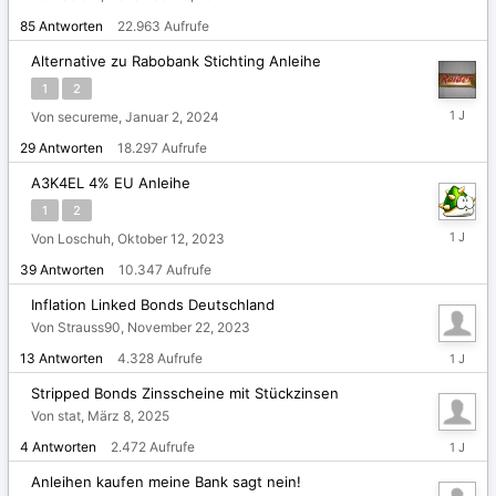
20,
85
Antworten
22.963
Aufrufe
2025
Alternative zu Rabobank Stichting Anleihe
1
2
März
Von secureme,
Januar 2, 2024
20,
29
Antworten
18.297
Aufrufe
2025
A3K4EL 4% EU Anleihe
1
2
März
Von Loschuh,
Oktober 12, 2023
20,
39
Antworten
10.347
Aufrufe
2025
Inflation Linked Bonds Deutschland
Von Strauss90,
November 22, 2023
März
13
Antworten
4.328
Aufrufe
17,
2025
Stripped Bonds Zinsscheine mit Stückzinsen
Von stat,
März 8, 2025
März
4
Antworten
2.472
Aufrufe
9,
2025
Anleihen kaufen meine Bank sagt nein!