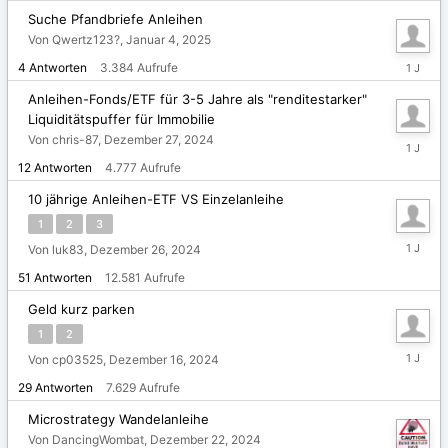
2025
Suche Pfandbriefe Anleihen
Von Qwertz123?,
Januar 4, 2025
Januar
4
Antworten
3.384
Aufrufe
6,
2025
Anleihen-Fonds/ETF für 3-5 Jahre als "renditestarker"
Liquiditätspuffer für Immobilie
Von chris-87,
Dezember 27, 2024
Januar
2,
12
Antworten
4.777
Aufrufe
2025
10 jährige Anleihen-ETF VS Einzelanleihe
1
2
3
Dezembe
Von luk83,
Dezember 26, 2024
29,
51
Antworten
12.581
Aufrufe
2024
Geld kurz parken
1
2
Dezembe
Von cp03525,
Dezember 16, 2024
26,
29
Antworten
7.629
Aufrufe
2024
Microstrategy Wandelanleihe
Von DancingWombat,
Dezember 22, 2024