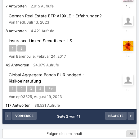
Dezembe
7
Antworten
2.915
Aufrufe
22,
2024
German Real Estate ETP A19XLE - Erfahrungen?
Von friedl,
Juli 13, 2023
Dezembe
8
Antworten
4.421
Aufrufe
8,
2024
Insurance Linked Securities - ILS
1
2
Oktober
Von Bärenbulle,
Februar 24, 2017
3,
42
Antworten
24.979
Aufrufe
2024
Global Aggregate Bonds EUR hedged -
Risikoeinstufung
Septemb
1
2
3
4
5
24,
Von cp03525,
August 19, 2023
2024
117
Antworten
38.521
Aufrufe
VORHERIGE
NÄCHSTE
Seite 2 von 41
Folgen diesem Inhalt
56