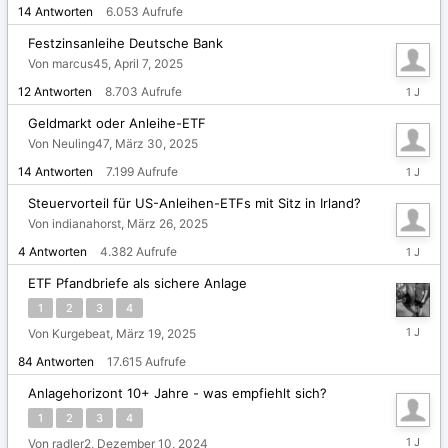
17,
14
Antworten
6.053
Aufrufe
2025
Festzinsanleihe Deutsche Bank
Von marcus45,
April 7, 2025
April
12
Antworten
8.703
Aufrufe
8,
2025
Geldmarkt oder Anleihe-ETF
Von Neuling47,
März 30, 2025
März
14
Antworten
7.199
Aufrufe
31,
2025
Steuervorteil für US-Anleihen-ETFs mit Sitz in Irland?
Von indianahorst,
März 26, 2025
März
4
Antworten
4.382
Aufrufe
26,
2025
ETF Pfandbriefe als sichere Anlage
1
2
3
4
März
Von Kurgebeat,
März 19, 2025
24,
84
Antworten
17.615
Aufrufe
2025
Anlagehorizont 10+ Jahre - was empfiehlt sich?
1
2
3
4
März
Von radler2,
Dezember 10, 2024