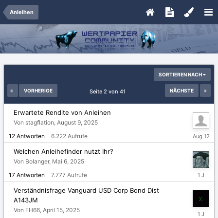
Anleihen
SORTIEREN NACH
VORHERIGE
NÄCHSTE
Seite 2 von 41
Erwartete Rendite von Anleihen
Von stagflation,
August 9, 2025
August
12
Antworten
6.222
Aufrufe
12,
2025
Welchen Anleihefinder nutzt Ihr?
Von Bolanger,
Mai 6, 2025
Mai
17
Antworten
7.777
Aufrufe
8,
2025
Verständnisfrage Vanguard USD Corp Bond Dist
A143JM
Von FH66,
April 15, 2025
April