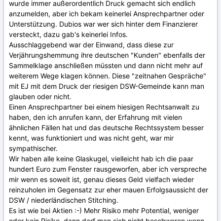
wurde immer außerordentlich Druck gemacht sich endlich
anzumelden, aber ich bekam keinerlei Ansprechpartner oder
Unterstützung. Dubios war wer sich hinter dem Finanzierer
versteckt, dazu gab's keinerlei Infos.
Ausschlaggebend war der Einwand, dass diese zur
Verjährungshemmung ihre deutschen "Kunden" ebenfalls der
Sammelklage anschließen müssten und dann nicht mehr auf
weiterem Wege klagen können. Diese "zeitnahen Gespräche"
mit EJ mit dem Druck der riesigen DSW-Gemeinde kann man
glauben oder nicht.
Einen Ansprechpartner bei einem hiesigen Rechtsanwalt zu
haben, den ich anrufen kann, der Erfahrung mit vielen
ähnlichen Fällen hat und das deutsche Rechtssystem besser
kennt, was funktioniert und was nicht geht, war mir
sympathischer.
Wir haben alle keine Glaskugel, vielleicht hab ich die paar
hundert Euro zum Fenster rausgeworfen, aber ich verspreche
mir wenn es soweit ist, genau dieses Geld vielfach wieder
reinzuholen im Gegensatz zur eher mauen Erfolgsaussicht der
DSW / niederländischen Stitching.
Es ist wie bei Aktien :-) Mehr Risiko mehr Potential, weniger
oder kein Risiko, dann darf man sich nicht beschweren wenn