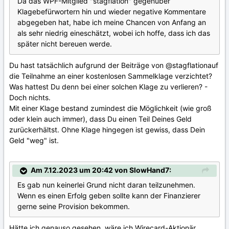
Da das WPF-Mitglied "stagflation" gegenüber
Klagebefürwortern hin und wieder negative Kommentare
abgegeben hat, habe ich meine Chancen von Anfang an
als sehr niedrig eineschätzt, wobei ich hoffe, dass ich das
später nicht bereuen werde.
Du hast tatsächlich aufgrund der Beiträge von
@stagflation
auf
die Teilnahme an einer kostenlosen Sammelklage verzichtet?
Was hattest Du denn bei einer solchen Klage zu verlieren? -
Doch nichts.
Mit einer Klage bestand zumindest die Möglichkeit (wie groß
oder klein auch immer), dass Du einen Teil Deines Geld
zurückerhältst. Ohne Klage hingegen ist gewiss, dass Dein
Geld "weg" ist.
Am 7.12.2023 um 20:42 von SlowHand7:
Es gab nun keinerlei Grund nicht daran teilzunehmen.
Wenn es einen Erfolg geben sollte kann der Finanzierer
gerne seine Provision bekommen.
Hätte ich genauso gesehen, wäre ich Wirecard-Aktionär.