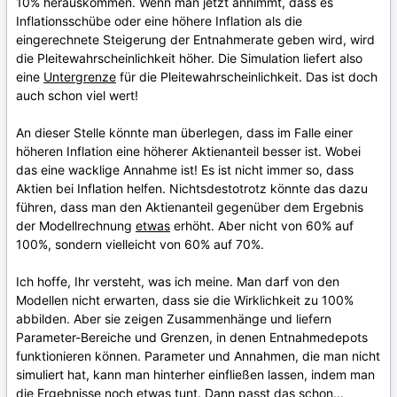
10% herauskommen. Wenn man jetzt annimmt, dass es
Inflationsschübe oder eine höhere Inflation als die
eingerechnete Steigerung der Entnahmerate geben wird, wird
die Pleitewahrscheinlichkeit höher. Die Simulation liefert also
eine
Untergrenze
für die Pleitewahrscheinlichkeit. Das ist doch
auch schon viel wert!
An dieser Stelle könnte man überlegen, dass im Falle einer
höheren Inflation eine höherer Aktienanteil besser ist. Wobei
das eine wacklige Annahme ist! Es ist nicht immer so, dass
Aktien bei Inflation helfen. Nichtsdestotrotz könnte das dazu
führen, dass man den Aktienanteil gegenüber dem Ergebnis
der Modellrechnung
etwas
erhöht. Aber nicht von 60% auf
100%, sondern vielleicht von 60% auf 70%.
Ich hoffe, Ihr versteht, was ich meine. Man darf von den
Modellen nicht erwarten, dass sie die Wirklichkeit zu 100%
abbilden. Aber sie zeigen Zusammenhänge und liefern
Parameter-Bereiche und Grenzen, in denen Entnahmedepots
funktionieren können. Parameter und Annahmen, die man nicht
simuliert hat, kann man hinterher einfließen lassen, indem man
die Ergebnisse noch
etwas
tunt. Dann passt das schon...