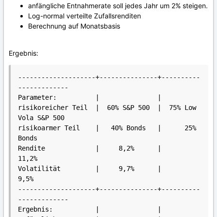
anfängliche Entnahmerate soll jedes Jahr um 2% steigen.
Log-normal verteilte Zufallsrenditen
Berechnung auf Monatsbasis
Ergebnis:
--------------------+---------------+----------
-------------

Parameter:          |               |

risikoreicher Teil  |  60% S&P 500  |  75% Low 
Vola S&P 500

risikoarmer Teil    |   40% Bonds   |      25% 
Bonds

Rendite             |     8,2%      |       
11,2%

Volatilität         |     9,7%      |        
9,5%

--------------------+---------------+----------
-------------

Ergebnis:           |               |
