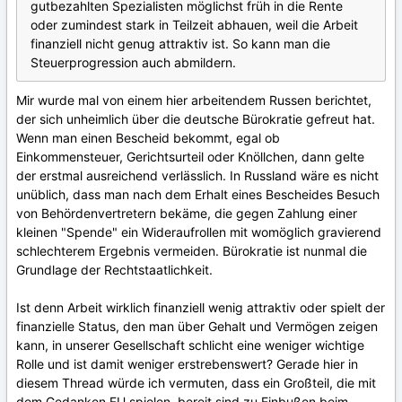
gutbezahlten Spezialisten möglichst früh in die Rente
oder zumindest stark in Teilzeit abhauen, weil die Arbeit
finanziell nicht genug attraktiv ist. So kann man die
Steuerprogression auch abmildern.
Mir wurde mal von einem hier arbeitendem Russen berichtet,
der sich unheimlich über die deutsche Bürokratie gefreut hat.
Wenn man einen Bescheid bekommt, egal ob
Einkommensteuer, Gerichtsurteil oder Knöllchen, dann gelte
der erstmal ausreichend verlässlich. In Russland wäre es nicht
unüblich, dass man nach dem Erhalt eines Bescheides Besuch
von Behördenvertretern bekäme, die gegen Zahlung einer
kleinen "Spende" ein Wideraufrollen mit womöglich gravierend
schlechterem Ergebnis vermeiden. Bürokratie ist nunmal die
Grundlage der Rechtstaatlichkeit.
Ist denn Arbeit wirklich finanziell wenig attraktiv oder spielt der
finanzielle Status, den man über Gehalt und Vermögen zeigen
kann, in unserer Gesellschaft schlicht eine weniger wichtige
Rolle und ist damit weniger erstrebenswert? Gerade hier in
diesem Thread würde ich vermuten, dass ein Großteil, die mit
dem Gedanken FU spielen, bereit sind zu Einbußen beim