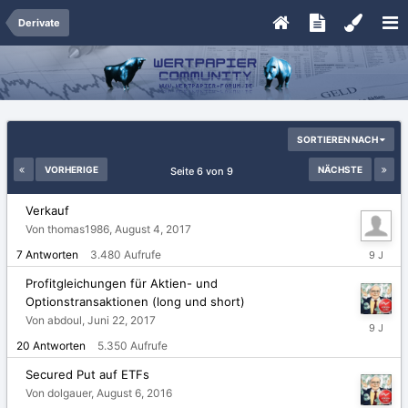
Derivate
SORTIEREN NACH
VORHERIGE
NÄCHSTE
Seite 6 von 9
Verkauf
Von thomas1986,
August 4, 2017
August
7
Antworten
3.480
Aufrufe
5,
2017
Profitgleichungen für Aktien- und
Optionstransaktionen (long und short)
Von abdoul,
Juni 22, 2017
Juni
26,
20
Antworten
5.350
Aufrufe
2017
Secured Put auf ETFs
Von dolgauer,
August 6, 2016