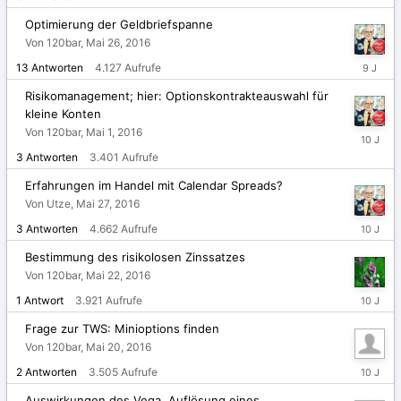
10,
2016
Optimierung der Geldbriefspanne
Von 120bar,
Mai 26, 2016
August
13
Antworten
4.127
Aufrufe
28,
2016
Risikomanagement; hier: Optionskontrakteauswahl für
kleine Konten
Von 120bar,
Mai 1, 2016
Juni
10,
3
Antworten
3.401
Aufrufe
2016
Erfahrungen im Handel mit Calendar Spreads?
Von Utze,
Mai 27, 2016
Mai
3
Antworten
4.662
Aufrufe
29,
2016
Bestimmung des risikolosen Zinssatzes
Von 120bar,
Mai 22, 2016
Mai
1
Antwort
3.921
Aufrufe
22,
2016
Frage zur TWS: Minioptions finden
Von 120bar,
Mai 20, 2016
Mai
2
Antworten
3.505
Aufrufe
22,
2016
Auswirkungen des Vega, Auflösung eines