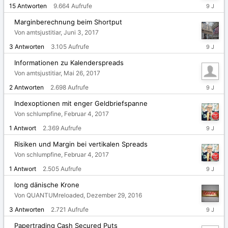
Juni
15
Antworten
9.664
Aufrufe
23,
2017
Marginberechnung beim Shortput
Von amtsjustitiar,
Juni 3, 2017
Juni
3
Antworten
3.105
Aufrufe
4,
2017
Informationen zu Kalenderspreads
Von amtsjustitiar,
Mai 26, 2017
Mai
2
Antworten
2.698
Aufrufe
27,
2017
Indexoptionen mit enger Geldbriefspanne
Von schlumpfine,
Februar 4, 2017
Februar
1
Antwort
2.369
Aufrufe
4,
2017
Risiken und Margin bei vertikalen Spreads
Von schlumpfine,
Februar 4, 2017
Februar
1
Antwort
2.505
Aufrufe
4,
2017
long dänische Krone
Von QUANTUMreloaded,
Dezember 29, 2016
Dezembe
3
Antworten
2.721
Aufrufe
31,
2016
Papertrading Cash Secured Puts