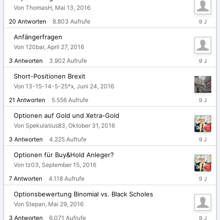
Von ThomasH,
Mai 13, 2016
Dezembe
20
Antworten
8.803
Aufrufe
1,
2016
Anfängerfragen
Von 120bar,
April 27, 2016
Novembe
3
Antworten
3.902
Aufrufe
9,
2016
Short-Positionen Brexit
Von 13-15-14-5-25*x,
Juni 24, 2016
Novembe
21
Antworten
5.556
Aufrufe
8,
2016
Optionen auf Gold und Xetra-Gold
Von Spekulatius83,
Oktober 31, 2016
Novembe
3
Antworten
4.225
Aufrufe
1,
2016
Optionen für Buy&Hold Anleger?
Von tz03,
September 15, 2016
Septemb
7
Antworten
4.118
Aufrufe
27,
2016
Optionsbewertung Binomial vs. Black Scholes
Von Stepan,
Mai 29, 2016
Septemb
3
Antworten
6.071
Aufrufe