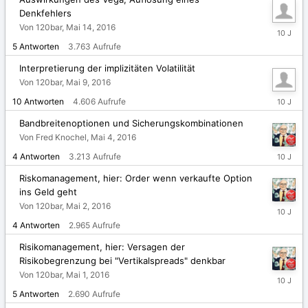
Denkfehlers
Von 120bar,
Mai 14, 2016
Mai
15,
5
Antworten
3.763
Aufrufe
2016
Interpretierung der implizitäten Volatilität
Von 120bar,
Mai 9, 2016
Mai
10
Antworten
4.606
Aufrufe
10,
2016
Bandbreitenoptionen und Sicherungskombinationen
Von Fred Knochel,
Mai 4, 2016
Mai
4
Antworten
3.213
Aufrufe
5,
2016
Riskomanagement, hier: Order wenn verkaufte Option
ins Geld geht
Von 120bar,
Mai 2, 2016
Mai
2,
4
Antworten
2.965
Aufrufe
2016
Risikomanagement, hier: Versagen der
Risikobegrenzung bei "Vertikalspreads" denkbar
Von 120bar,
Mai 1, 2016
Mai
2,
5
Antworten
2.690
Aufrufe
2016