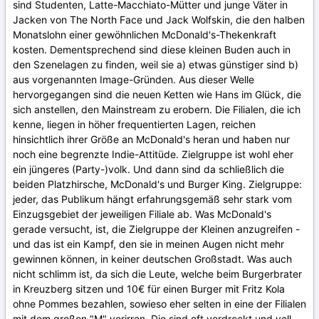
sind Studenten, Latte-Macchiato-Mütter und junge Väter in
Jacken von The North Face und Jack Wolfskin, die den halben
Monatslohn einer gewöhnlichen McDonald's-Thekenkraft
kosten. Dementsprechend sind diese kleinen Buden auch in
den Szenelagen zu finden, weil sie a) etwas günstiger sind b)
aus vorgenannten Image-Gründen. Aus dieser Welle
hervorgegangen sind die neuen Ketten wie Hans im Glück, die
sich anstellen, den Mainstream zu erobern. Die Filialen, die ich
kenne, liegen in höher frequentierten Lagen, reichen
hinsichtlich ihrer Größe an McDonald's heran und haben nur
noch eine begrenzte Indie-Attitüde. Zielgruppe ist wohl eher
ein jüngeres (Party-)volk. Und dann sind da schließlich die
beiden Platzhirsche, McDonald's und Burger King. Zielgruppe:
jeder, das Publikum hängt erfahrungsgemäß sehr stark vom
Einzugsgebiet der jeweiligen Filiale ab. Was McDonald's
gerade versucht, ist, die Zielgruppe der Kleinen anzugreifen -
und das ist ein Kampf, den sie in meinen Augen nicht mehr
gewinnen können, in keiner deutschen Großstadt. Was auch
nicht schlimm ist, da sich die Leute, welche beim Burgerbrater
in Kreuzberg sitzen und 10€ für einen Burger mit Fritz Kola
ohne Pommes bezahlen, sowieso eher selten in eine der Filialen
mit dem großen "M" verirren. Die sind oft verdreckt und voll