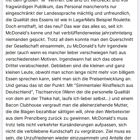
fragwürdigen Publikum, das Personal mancherorts nur
eingeschränkt der Landessprache mächtig und unfreundlich,
die Qualität des Essens ist wie in LagarMats Beispiel Roulette.
Doch ernsthaft, ist das neu? Das war das alles so, seit ich
McDonald's kenne und hat verblüffenderweise jahrzehntelang
niemanden gejuckt. Trotz all dem konnte man den Querschnitt
der Gesellschaft einsammeln, zu McDonald's fuhr irgendwie
jeder (auch wenn es mancher lieber verschwiegen hat) aus
verschiedensten Motiven. Irgendwann hat sich das obere
Drittel verabschiedet. Geblieben sind die kleinen und ganz
kleinen Leute, obwohl man schon lange nicht mehr von billigem
Essen sprechen kann, sieht man sich die Preisentwicklung an.
Und genau das ist der Punkt: Mit "Simmentaler Rindfleisch aus
Deutschland", Tischservice (Wenn der die personelle Qualität
von dem an der Theke hat, laufe ich lieber selbst...) und einem
Bacon Clubhouse vergrault man die alleinerziehende Mutter,
die die Blagen bezahlbar sättigen will, ohne den Werbetexter
aus dem Prenzlberg zurück zu gewinnen. McDonald's muss
trotz teils nicht verkehrter Kursänderungen aufpassen, sich
nicht die verbliebene Kundschaft zu vergrätzen. Ziel muss es
sein, die Unzufriedenen wieder einzusammeln und Anteile der