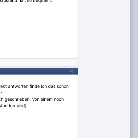
stustand halt so bequem..
rekt antworten finde ich das schon
e.
uch geschrieben. Von einem noch
standen wird).