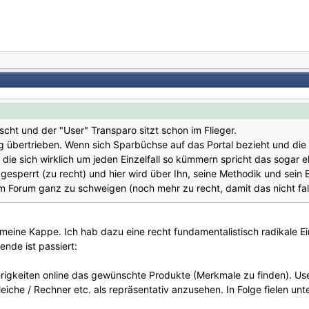
öscht und der "User" Transparo sitzt schon im Flieger.
g übertrieben. Wenn sich Sparbüchse auf das Portal bezieht und die 
ie sich wirklich um jeden Einzelfall so kümmern spricht das sogar eh
gesperrt (zu recht) und hier wird über Ihn, seine Methodik und sein
im Forum ganz zu schweigen (noch mehr zu recht, damit das nicht fa
eine Kappe. Ich hab dazu eine recht fundamentalistisch radikale Eins
nde ist passiert:
rigkeiten online das gewünschte Produkte (Merkmale zu finden). User 
rgleiche / Rechner etc. als repräsentativ anzusehen. In Folge fielen