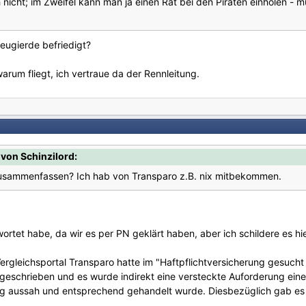
 nicht; im Zweifel kann man ja einen Rat bei den Piraten einholen - mu
Neugierde befriedigt?
warum fliegt, ich vertraue da der Rennleitung.
von Schinzilord:
 zusammenfassen? Ich hab von Transparo z.B. nix mitbekommen.
wortet habe, da wir es per PN geklärt haben, aber ich schildere es h
rgleichsportal Transparo hatte im "Haftpflichtversicherung gesuch
eschrieben und es wurde indirekt eine versteckte Auforderung eine
ung aussah und entsprechend gehandelt wurde. Diesbezüglich gab e