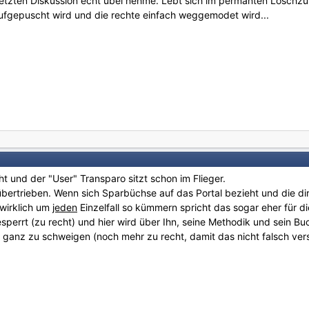
letzten Diskussion echt übel nehme. Lebt sich im permanten Löschzu
 aufgepuscht wird und die rechte einfach weggemodet wird...
ht und der "User" Transparo sitzt schon im Flieger.
übertrieben. Wenn sich Sparbüchse auf das Portal bezieht und die di
 wirklich um
jeden
Einzelfall so kümmern spricht das sogar eher für di
sperrt (zu recht) und hier wird über Ihn, seine Methodik und sein B
m ganz zu schweigen (noch mehr zu recht, damit das nicht falsch ver