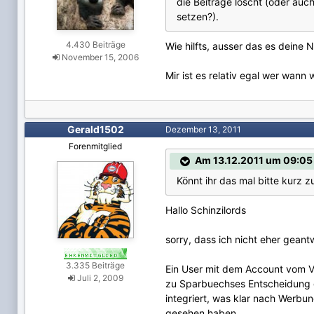
die Beiträge löscht (oder auch
setzen?).
4.430 Beiträge
Wie hilfts, ausser das es deine 
November 15, 2006
Mir ist es relativ egal wer wann 
Gerald1502
Dezember 13, 2011
Forenmitglied
Am 13.12.2011 um 09:05 
Könnt ihr das mal bitte kurz
Hallo Schinzilords
sorry, dass ich nicht eher geant
3.335 Beiträge
Ein User mit dem Account vom Ve
Juli 2, 2009
zu Sparbuechses Entscheidung g
integriert, was klar nach Werb
gesehen haben.