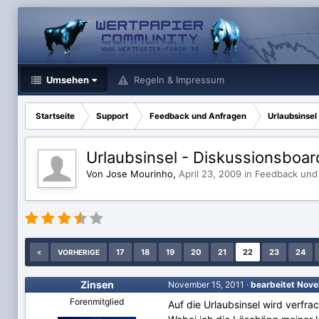
Umsehen
Regeln & Impressum
Startseite
Support
Feedback und Anfragen
Urlaubsinsel
Urlaubsinsel - Diskussionsboar
Von Jose Mourinho,
April 23, 2009
in
Feedback und
17
18
19
20
21
22
23
24
VORHERIGE
Zinsen
November 15, 2011
·
bearbeitet
Nove
Forenmitglied
Auf die Urlaubsinsel wird verfra