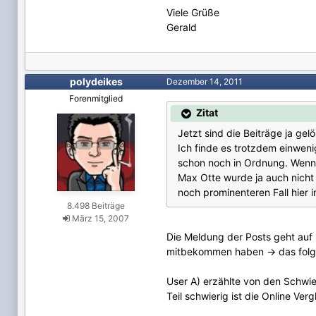
Viele Grüße
Gerald
polydeikes
Dezember 14, 2011
Forenmitglied
Zitat
Jetzt sind die Beiträge ja gel
Ich finde es trotzdem einweni
schon noch in Ordnung. Wenn d
Max Otte wurde ja auch nicht 
noch prominenteren Fall hier 
8.498 Beiträge
März 15, 2007
Die Meldung der Posts geht auf m
mitbekommen haben -> das folge
User A) erzählte von den Schwie
Teil schwierig ist die Online Ve