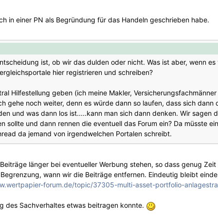
 ich in einer PN als Begründung für das Handeln geschrieben habe.
ntscheidung ist, ob wir das dulden oder nicht. Was ist aber, wenn es 
rgleichsportale hier registrieren und schreiben?
eutral Hilfestellung geben (ich meine Makler, Versicherungsfachmänne
Ich gehe noch weiter, denn es würde dann so laufen, dass sich dann
den und was dann los ist.....kann man sich dann denken. Wir sagen 
hen sollte und dann rennen die eventuell das Forum ein? Da müsste ei
hread da jemand von irgendwelchen Portalen schreibt.
 Beiträge länger bei eventueller Werbung stehen, so dass genug Zeit 
en Begrenzung, wann wir die Beiträge entfernen. Eindeutig bleibt ein
w.wertpapier-forum.de/topic/37305-multi-asset-portfolio-anlagestra
ung des Sachverhaltes etwas beitragen konnte.