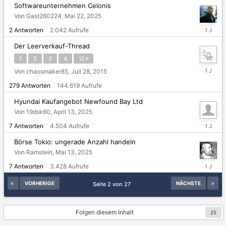
Softwareunternehmen Celonis
Von Gast260224,
Mai 22, 2025
Mai
2
Antworten
2.042
Aufrufe
23,
2025
Der Leerverkauf-Thread
1
2
3
4
12
Mai
Von chaosmaker85,
Juli 28, 2015
14,
279
Antworten
144.619
Aufrufe
2025
Hyundai Kaufangebot Newfound Bay Ltd
Von 19dsk60,
April 13, 2025
Mai
7
Antworten
4.504
Aufrufe
14,
2025
Börse Tokio: ungerade Anzahl handeln
Von Ramstein,
Mai 13, 2025
Mai
7
Antworten
3.428
Aufrufe
13,
2025
VORHERIGE
NÄCHSTE
Seite 2 von 27
Folgen diesem Inhalt
25