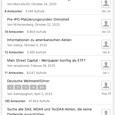
Von Marcello45,
Oktober 24, 2025
Oktober
8
Antworten
5.194
Aufrufe
26,
2025
Pre-IPO-Platzierungsrunden Omnishell
Von W.Heisenberg,
Oktober 22, 2025
Oktober
19
Antworten
6.809
Aufrufe
25,
2025
Informationen zu amerikanischen Aktien
Von Sebsa,
Oktober 5, 2025
Oktober
15
Antworten
5.565
Aufrufe
8,
2025
Main Street Capital - Wertpapier künftig als ETF?
Von seraphuriel,
Februar 26, 2025
Oktober
11
Antworten
8.047
Aufrufe
1,
2025
Deutsche Weltmarktführer
1
2
3
4
8
August
Von Sahnejoghurt,
April 2, 2023
29,
185
Antworten
67.924
Aufrufe
2025
Suche alle DAX, MDAX und TecDAX-Aktien, die keine
Dividende ausschütten