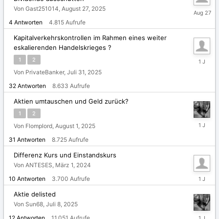
Von Gast251014,
August 27, 2025
August
27,
4
Antworten
4.815
Aufrufe
2025
Kapitalverkehrskontrollen im Rahmen eines weiter
eskalierenden Handelskrieges ?
August
1
2
4,
Von PrivateBanker,
Juli 31, 2025
2025
32
Antworten
8.633
Aufrufe
Aktien umtauschen und Geld zurück?
1
2
August
Von Flomplord,
August 1, 2025
2,
31
Antworten
8.725
Aufrufe
2025
Differenz Kurs und Einstandskurs
Von ANTESES,
März 1, 2024
Juli
10
Antworten
3.700
Aufrufe
30,
2025
Aktie delisted
Von Sun68,
Juli 8, 2025
Juli
12
Antworten
11.051
Aufrufe