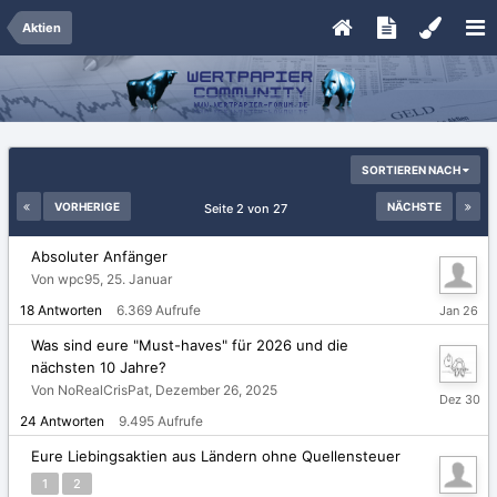
Aktien
SORTIEREN NACH
VORHERIGE
NÄCHSTE
Seite 2 von 27
Absoluter Anfänger
Von wpc95,
25. Januar
26.
18
Antworten
6.369
Aufrufe
Januar
Was sind eure "Must-haves" für 2026 und die
nächsten 10 Jahre?
Von NoRealCrisPat,
Dezember 26, 2025
Dezembe
30,
24
Antworten
9.495
Aufrufe
2025
Eure Liebingsaktien aus Ländern ohne Quellensteuer
1
2