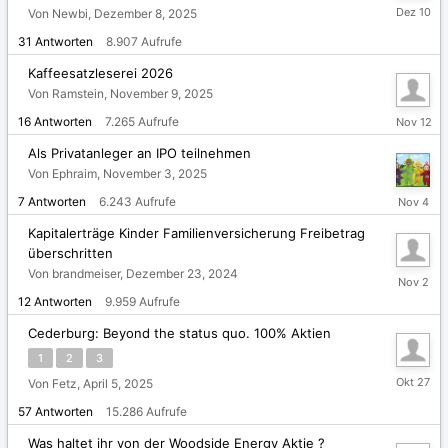
Dezembe
Von Newbi,
Dezember 8, 2025
10,
31
Antworten
8.907
Aufrufe
2025
Kaffeesatzleserei 2026
Von Ramstein,
November 9, 2025
Novembe
16
Antworten
7.265
Aufrufe
12,
2025
Als Privatanleger an IPO teilnehmen
Von Ephraim,
November 3, 2025
Novembe
7
Antworten
6.243
Aufrufe
4,
2025
Kapitalerträge Kinder Familienversicherung Freibetrag
überschritten
Von brandmeiser,
Dezember 23, 2024
Novembe
2,
12
Antworten
9.959
Aufrufe
2025
Cederburg: Beyond the status quo. 100% Aktien
1
2
3
Oktober
Von Fetz,
April 5, 2025
27,
57
Antworten
15.286
Aufrufe
2025
Was haltet ihr von der Woodside Energy Aktie ?