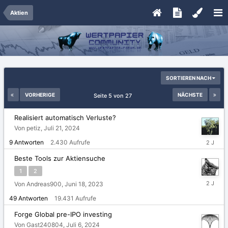
Aktien
SORTIEREN NACH
VORHERIGE
NÄCHSTE
Seite 5 von 27
Realisiert automatisch Verluste?
Von petiz,
Juli 21, 2024
Juli
9
Antworten
2.430
Aufrufe
22,
2024
Beste Tools zur Aktiensuche
1
2
Juli
Von Andreas900,
Juni 18, 2023
11,
49
Antworten
19.431
Aufrufe
2024
Forge Global pre-IPO investing
Von Gast240804,
Juli 6, 2024