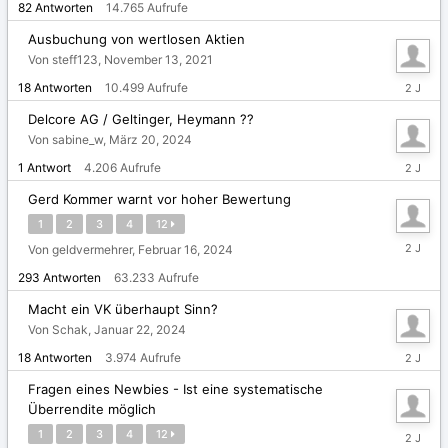
82
Antworten
14.765
Aufrufe
2024
Ausbuchung von wertlosen Aktien
Von steff123,
November 13, 2021
März
18
Antworten
10.499
Aufrufe
20,
2024
Delcore AG / Geltinger, Heymann ??
Von sabine_w,
März 20, 2024
März
1
Antwort
4.206
Aufrufe
20,
2024
Gerd Kommer warnt vor hoher Bewertung
1
2
3
4
12
März
Von geldvermehrer,
Februar 16, 2024
4,
293
Antworten
63.233
Aufrufe
2024
Macht ein VK überhaupt Sinn?
Von Schak,
Januar 22, 2024
Februar
18
Antworten
3.974
Aufrufe
28,
2024
Fragen eines Newbies - Ist eine systematische
Überrendite möglich
Februar
1
2
3
4
12