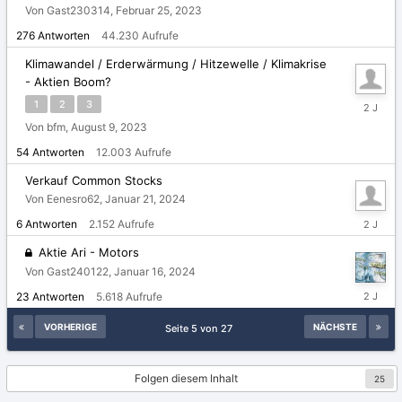
5,
Von Gast230314,
Februar 25, 2023
2024
276
Antworten
44.230
Aufrufe
Klimawandel / Erderwärmung / Hitzewelle / Klimakrise
- Aktien Boom?
Februar
1
2
3
4,
Von bfm,
August 9, 2023
2024
54
Antworten
12.003
Aufrufe
Verkauf Common Stocks
Von Eenesro62,
Januar 21, 2024
Januar
6
Antworten
2.152
Aufrufe
28,
2024
Aktie Ari - Motors
Von Gast240122,
Januar 16, 2024
Januar
23
Antworten
5.618
Aufrufe
23,
2024
VORHERIGE
NÄCHSTE
Seite 5 von 27
Folgen diesem Inhalt
25