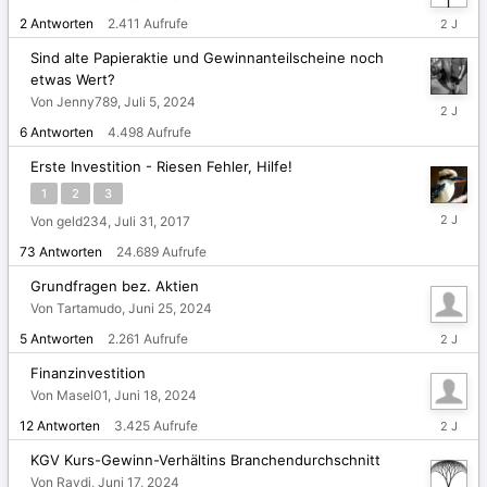
Juli
2
Antworten
2.411
Aufrufe
7,
2024
Sind alte Papieraktie und Gewinnanteilscheine noch
etwas Wert?
Von Jenny789,
Juli 5, 2024
Juli
6,
6
Antworten
4.498
Aufrufe
2024
Erste Investition - Riesen Fehler, Hilfe!
1
2
3
Juni
Von geld234,
Juli 31, 2017
30,
73
Antworten
24.689
Aufrufe
2024
Grundfragen bez. Aktien
Von Tartamudo,
Juni 25, 2024
Juni
5
Antworten
2.261
Aufrufe
26,
2024
Finanzinvestition
Von Masel01,
Juni 18, 2024
Juni
12
Antworten
3.425
Aufrufe
22,
2024
KGV Kurs-Gewinn-Verhältins Branchendurchschnitt
Von Raydi,
Juni 17, 2024