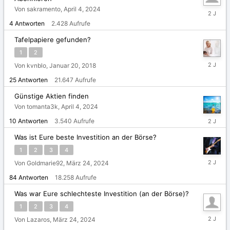
Von sakramento,
April 4, 2024
April
12,
4
Antworten
2.428
Aufrufe
2024
Tafelpapiere gefunden?
1
2
April
Von kvnblo,
Januar 20, 2018
9,
25
Antworten
21.647
Aufrufe
2024
Günstige Aktien finden
Von tomanta3k,
April 4, 2024
April
10
Antworten
3.540
Aufrufe
7,
2024
Was ist Eure beste Investition an der Börse?
1
2
3
4
März
Von Goldmarie92,
März 24, 2024
30,
84
Antworten
18.258
Aufrufe
2024
Was war Eure schlechteste Investition (an der Börse)?
1
2
3
4
März
Von Lazaros,
März 24, 2024
27,