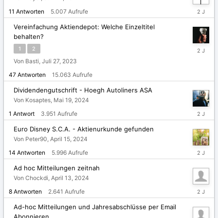
Juni
11
Antworten
5.007
Aufrufe
18,
2024
Vereinfachung Aktiendepot: Welche Einzeltitel
behalten?
Mai
1
2
31,
Von Basti,
Juli 27, 2023
2024
47
Antworten
15.063
Aufrufe
Dividendengutschrift - Hoegh Autoliners ASA
Von Kosaptes,
Mai 19, 2024
Mai
1
Antwort
3.951
Aufrufe
19,
2024
Euro Disney S.C.A. - Aktienurkunde gefunden
Von Peter90,
April 15, 2024
April
14
Antworten
5.996
Aufrufe
16,
2024
Ad hoc Mitteilungen zeitnah
Von Chockdi,
April 13, 2024
April
8
Antworten
2.641
Aufrufe
15,
2024
Ad-hoc Mitteilungen und Jahresabschlüsse per Email
Abonnieren