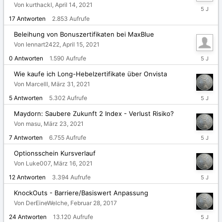
Von kurthackl,
April 14, 2021
April
16,
17
Antworten
2.853
Aufrufe
2021
Beleihung von Bonuszertifikaten bei MaxBlue
Von lennart2422,
April 15, 2021
April
0
Antworten
1.590
Aufrufe
15,
2021
Wie kaufe ich Long-Hebelzertifikate über Onvista
Von Marcelll,
März 31, 2021
April
5
Antworten
5.302
Aufrufe
1,
2021
Maydorn: Saubere Zukunft 2 Index - Verlust Risiko?
Von masu,
März 23, 2021
März
7
Antworten
6.755
Aufrufe
23,
2021
Optionsschein Kursverlauf
Von Luke007,
März 16, 2021
März
12
Antworten
3.394
Aufrufe
20,
2021
KnockOuts - Barriere/Basiswert Anpassung
Von DerEineWelche,
Februar 28, 2017
März
24
Antworten
13.120
Aufrufe