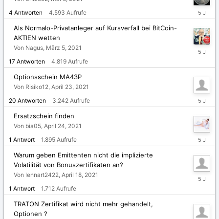
Mai
4
Antworten
4.593
Aufrufe
7,
2021
Als Normalo-Privatanleger auf Kursverfall bei BitCoin-
AKTIEN wetten
Von Nagus,
März 5, 2021
April
24,
17
Antworten
4.819
Aufrufe
2021
Optionsschein MA43P
Von Risiko12,
April 23, 2021
April
20
Antworten
3.242
Aufrufe
24,
2021
Ersatzschein finden
Von bia05,
April 24, 2021
April
1
Antwort
1.895
Aufrufe
24,
2021
Warum geben Emittenten nicht die implizierte
Volatilität von Bonuszertifikaten an?
Von lennart2422,
April 18, 2021
April
18,
1
Antwort
1.712
Aufrufe
2021
TRATON Zertifikat wird nicht mehr gehandelt,
Optionen ?