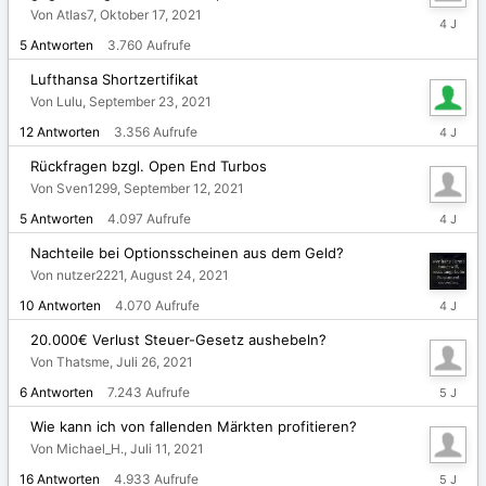
Von Atlas7,
Oktober 17, 2021
Novembe
22,
5
Antworten
3.760
Aufrufe
2021
Lufthansa Shortzertifikat
Von Lulu,
September 23, 2021
Septemb
12
Antworten
3.356
Aufrufe
24,
2021
Rückfragen bzgl. Open End Turbos
Von Sven1299,
September 12, 2021
Septemb
5
Antworten
4.097
Aufrufe
13,
2021
Nachteile bei Optionsscheinen aus dem Geld?
Von nutzer2221,
August 24, 2021
Septemb
10
Antworten
4.070
Aufrufe
5,
2021
20.000€ Verlust Steuer-Gesetz aushebeln?
Von Thatsme,
Juli 26, 2021
Juli
6
Antworten
7.243
Aufrufe
27,
2021
Wie kann ich von fallenden Märkten profitieren?
Von Michael_H.,
Juli 11, 2021
Juli
16
Antworten
4.933
Aufrufe