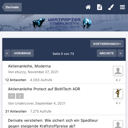
Derivate
SORTIEREN NACH
VORHERIGE
NÄCHSTE
Seite 5 von 73
Aktienanleihe, Moderna
Von efuzzy,
November 27, 2021
Dezembe
12
Antworten
4.063
Aufrufe
3,
2021
Aktienanleihe Protect auf BioNTech ADR
1
2
Novembe
Von Undercover,
September 4, 2021
26,
31
Antworten
7.275
Aufrufe
2021
Derivate verstehen: Wie sichert sich ein Spediteur
gegen steigende Kraftstoffpreise ab?