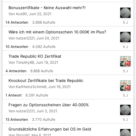
19,
2021
Bonuszertifikate - Keine Auswahl mehr?!
Von Ace90,
Juni 22, 2021
Juni
14
Antworten
3.668
Aufrufe
25,
2021
Wäre ich mit einem Optionsschein 10.000€ im Plus?
Von nutzer2221,
Juni 24, 2021
Juni
10
Antworten
4.082
Aufrufe
24,
2021
Trade Republic KO Zertifikat
Von Timothy88,
Juni 19, 2021
Juni
4
Antworten
6.868
Aufrufe
19,
2021
Knockout Zertifikate bei Trade Republic
Von KarlHeinzSchmidt,
Juni 16, 2021
Juni
1
Antwort
6.391
Aufrufe
16,
2021
Fragen zu Optionsscheinen über 40.000%
Von nutzer2221,
Juni 3, 2021
Juni
15
Antworten
3.770
Aufrufe
4,
2021
Grundsätzliche Erfahrungen bei OS im Geld
Von Shizo92,
Mai 6, 2021