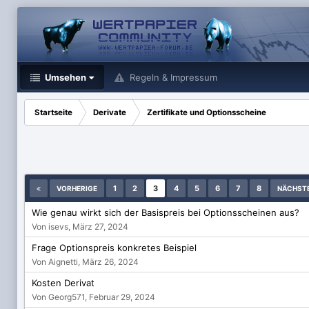
Umsehen
Regeln & Impressum
Startseite
Derivate
Zertifikate und Optionsscheine
1
2
3
4
5
6
7
8
VORHERIGE
NÄCHST
Wie genau wirkt sich der Basispreis bei Optionsscheinen aus?
Von isevs,
März 27, 2024
Frage Optionspreis konkretes Beispiel
Von Aignetti,
März 26, 2024
Kosten Derivat
Von Georg571,
Februar 29, 2024