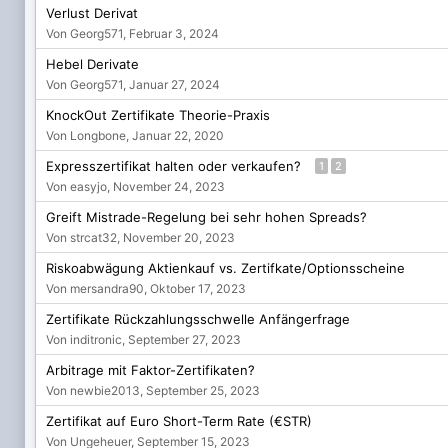
Verlust Derivat
Von Georg571,
Februar 3, 2024
Hebel Derivate
Von Georg571,
Januar 27, 2024
KnockOut Zertifikate Theorie-Praxis
Von Longbone,
Januar 22, 2020
Expresszertifikat halten oder verkaufen?
1
2
Von easyjo,
November 24, 2023
Greift Mistrade-Regelung bei sehr hohen Spreads?
Von strcat32,
November 20, 2023
Riskoabwägung Aktienkauf vs. Zertifkate/Optionsscheine
Von mersandra90,
Oktober 17, 2023
Zertifikate Rückzahlungsschwelle Anfängerfrage
Von inditronic,
September 27, 2023
Arbitrage mit Faktor-Zertifikaten?
Von newbie2013,
September 25, 2023
Zertifikat auf Euro Short-Term Rate (€STR)
Von Ungeheuer,
September 15, 2023