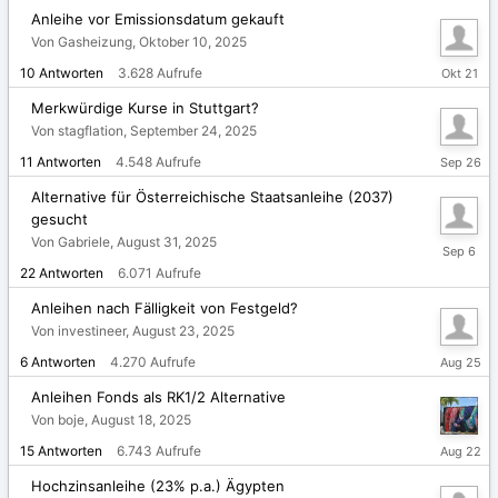
Anleihe vor Emissionsdatum gekauft
Von Gasheizung,
Oktober 10, 2025
Oktober
10
Antworten
3.628
Aufrufe
21,
2025
Merkwürdige Kurse in Stuttgart?
Von stagflation,
September 24, 2025
Septemb
11
Antworten
4.548
Aufrufe
26,
2025
Alternative für Österreichische Staatsanleihe (2037)
gesucht
Von Gabriele,
August 31, 2025
Septemb
6,
22
Antworten
6.071
Aufrufe
2025
Anleihen nach Fälligkeit von Festgeld?
Von investineer,
August 23, 2025
August
6
Antworten
4.270
Aufrufe
25,
2025
Anleihen Fonds als RK1/2 Alternative
Von boje,
August 18, 2025
August
15
Antworten
6.743
Aufrufe
22,
2025
Hochzinsanleihe (23% p.a.) Ägypten