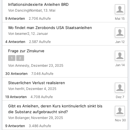
Inflationsindexierte Anleihen BRD
Von DancingWombat,
13. Mai
15.
9
Antworten
2.706
Aufrufe
Mai
Wo findet man Zerobonds USA Staatsanleihen
Von beamer2,
12. Januar
12.
4
Antworten
2.587
Aufrufe
Januar
Frage zur Zinskurve
1
2
14.
Von Amnesty,
Dezember 23, 2025
Januar
30
Antworten
7.046
Aufrufe
Steuerlichen Verlust realisieren
Von henfri,
Dezember 4, 2025
Dezembe
19
Antworten
4.708
Aufrufe
7,
2025
Gibt es Anleihen, deren Kurs kontinuierlich sinkt bis
die Substanz aufgebraucht sind?
Von Bolanger,
November 29, 2025
Novembe
30,
9
Antworten
3.486
Aufrufe
2025