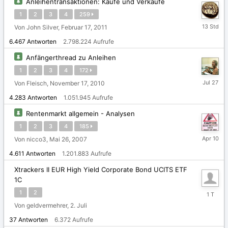
Anleihentransaktionen: Käufe und Verkäufe
1
2
3
4
259
vor
Von John Silver,
Februar 17, 2011
13
6.467
Antworten
2.798.224
Aufrufe
Stunden
Anfängerthread zu Anleihen
1
2
3
4
172
27.
Von Fleisch,
November 17, 2010
Juli
4.283
Antworten
1.051.945
Aufrufe
Rentenmarkt allgemein - Analysen
1
2
3
4
185
10.
Von nicco3,
Mai 26, 2007
April
4.611
Antworten
1.201.883
Aufrufe
Xtrackers II EUR High Yield Corporate Bond UCITS ETF
1C
Gestern
1
2
um
Von geldvermehrer,
2. Juli
20:42
Uhr
37
Antworten
6.372
Aufrufe