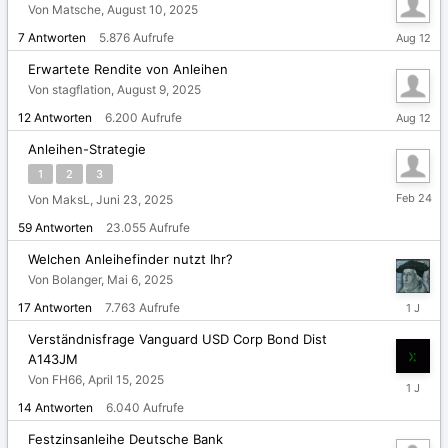
Von Matsche,
August 10, 2025
August
7
Antworten
5.876
Aufrufe
12,
2025
Erwartete Rendite von Anleihen
Von stagflation,
August 9, 2025
August
12
Antworten
6.200
Aufrufe
12,
2025
Anleihen-Strategie
1
2
3
24.
Von MaksL,
Juni 23, 2025
Februar
59
Antworten
23.055
Aufrufe
Welchen Anleihefinder nutzt Ihr?
Von Bolanger,
Mai 6, 2025
Mai
17
Antworten
7.763
Aufrufe
8,
2025
Verständnisfrage Vanguard USD Corp Bond Dist
A143JM
Von FH66,
April 15, 2025
April
17,
14
Antworten
6.040
Aufrufe
2025
Festzinsanleihe Deutsche Bank