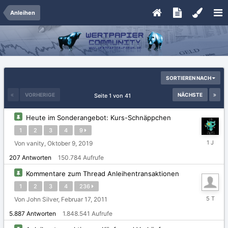
Anleihen
SORTIEREN NACH
VORHERIGE
NÄCHSTE
Seite 1 von 41
Heute im Sonderangebot: Kurs-Schnäppchen
1
2
3
4
9
Dezembe
Von vanity,
Oktober 9, 2019
3,
207
Antworten
150.784
Aufrufe
2024
Kommentare zum Thread Anleihentransaktionen
1
2
3
4
236
Freitag
Von John Silver,
Februar 17, 2011
um
5.887
Antworten
1.848.541
Aufrufe
12:03