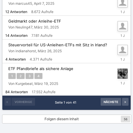
Von marcus45,
April 7, 2025
April
12
Antworten
8.672
Aufrufe
8,
2025
Geldmarkt oder Anleihe-ETF
Von Neuling47,
März 30, 2025
März
14
Antworten
7.181
Aufrufe
31,
2025
Steuervorteil für US-Anleihen-ETFs mit Sitz in Irland?
Von indianahorst,
März 26, 2025
März
4
Antworten
4.371
Aufrufe
26,
2025
ETF Pfandbriefe als sichere Anlage
1
2
3
4
März
Von Kurgebeat,
März 19, 2025
24,
84
Antworten
17.552
Aufrufe
2025
VORHERIGE
NÄCHSTE
Seite 1 von 41
Folgen diesem Inhalt
56